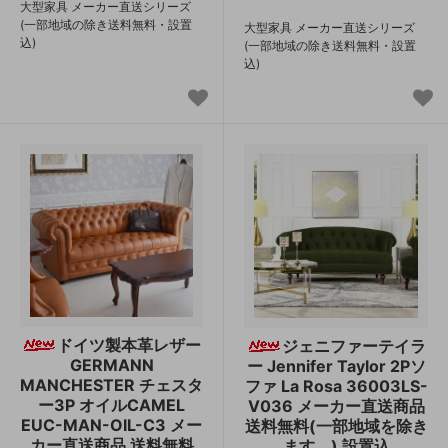
大型家具 メーカー直送シリーズ
(一部地域の除き送料無料・設置
大型家具 メーカー直送シリーズ
込)
(一部地域の除き送料無料・設置
込)
ドイツ製本革レザー
ジェニファーテイラ
GERMANN
ー Jennifer Taylor 2Pソ
MANCHESTER チェスタ
ファ La Rosa 36003LS-
ー3P オイルCAMEL
V036 メーカー直送商品
EUC-MAN-OIL-C3 メー
送料無料(一部地域を除き
カー直送商品 送料無料
ます。) 設置込