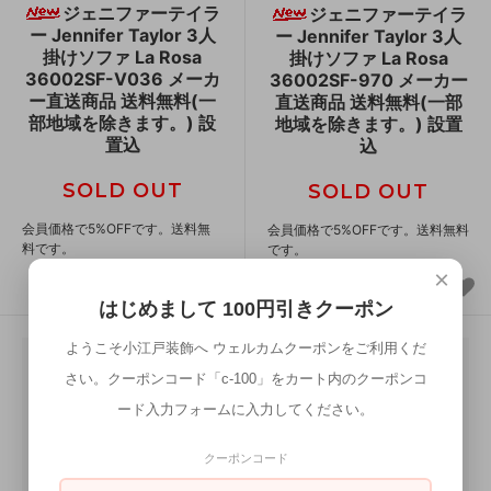
ジェニファーテイラ
ジェニファーテイラ
ー Jennifer Taylor 3人
ー Jennifer Taylor 3人
掛けソファ La Rosa
掛けソファ La Rosa
36002SF-V036 メーカ
36002SF-970 メーカー
ー直送商品 送料無料(一
直送商品 送料無料(一部
部地域を除きます。) 設
地域を除きます。) 設置
置込
込
SOLD OUT
SOLD OUT
会員価格で5%OFFです。送料無
会員価格で5%OFFです。送料無料
料です。
です。
×
はじめまして 100円引きクーポン
ようこそ小江戸装飾へ ウェルカムクーポンをご利用くだ
さい。クーポンコード「c-100」をカート内のクーポンコ
ード入力フォームに入力してください。
クーポンコード