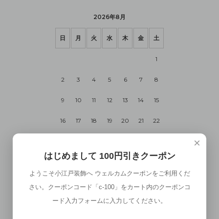
2026年8月
日
月
火
水
木
金
土
1
2
3
4
5
6
7
8
9
10
11
12
13
14
15
16
17
18
19
20
21
22
×
23
24
25
26
27
28
29
はじめまして 100円引きクーポン
30
31
ようこそ小江戸装飾へ ウェルカムクーポンをご利用くだ
さい。クーポンコード「c-100」をカート内のクーポンコ
2026年9月
ード入力フォームに入力してください。
日
月
火
水
木
金
土