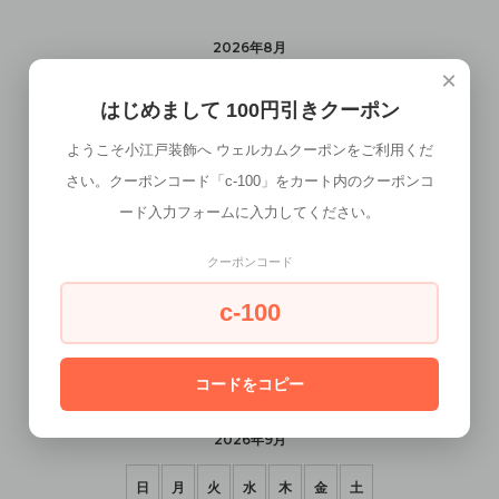
2026年8月
×
日
月
火
水
木
金
土
はじめまして 100円引きクーポン
1
ようこそ小江戸装飾へ ウェルカムクーポンをご利用くだ
さい。クーポンコード「c-100」をカート内のクーポンコ
2
3
4
5
6
7
8
ード入力フォームに入力してください。
9
10
11
12
13
14
15
クーポンコード
16
17
18
19
20
21
22
c-100
23
24
25
26
27
28
29
30
31
コードをコピー
2026年9月
日
月
火
水
木
金
土