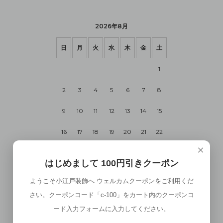
2026年8月
日
月
火
水
木
金
土
1
2
3
4
5
6
7
8
9
10
11
12
13
14
15
16
17
18
19
20
21
22
×
23
24
25
26
27
28
29
はじめまして 100円引きクーポン
30
31
ようこそ小江戸装飾へ ウェルカムクーポンをご利用くだ
さい。クーポンコード「c-100」をカート内のクーポンコ
2026年9月
ード入力フォームに入力してください。
日
月
火
水
木
金
土