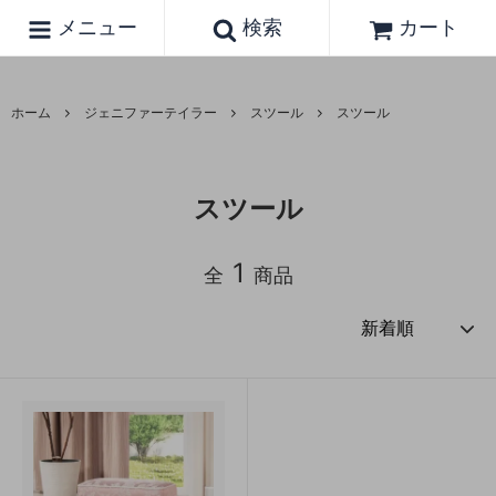
メニュー
検索
カート
ホーム
ジェニファーテイラー
スツール
スツール
スツール
1
全
商品