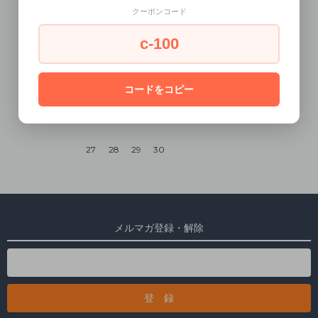
クーポンコード
1
2
3
4
5
c-100
6
7
8
9
10
11
12
コードをコピー
13
14
15
16
17
18
19
20
21
22
23
24
25
26
27
28
29
30
メルマガ登録・解除