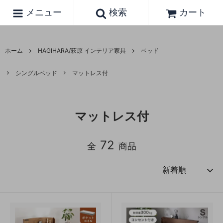
メニュー
検索
カート
ホーム
HAGIHARA/萩原 インテリア家具
ベッド
シングルベッド
マットレス付
マットレス付
72
全
商品