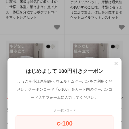
に演出。床板は通気性の良いすの
ァブリックベッド。床板は通気性
こ仕様。体型に沿うように点で支
の良いすのこ仕様。体型に沿うよ
え、体圧を分散するポケットコイ
うに点で支え、体圧を分散するポ
ルマットレスセット
ケットコイルマットレスセット
×
はじめまして 100円引きクーポン
ようこそ小江戸装飾へ ウェルカムクーポンをご利用くだ
さい。クーポンコード「c-100」をカート内のクーポンコ
ード入力フォームに入力してください。
マットレス付シング
マットレス付シング
ルベッド MB-
ルベッド MB-
5224S3302 メーカー直
5224S3301 メーカー直
クーポンコード
送商品 送料無料(北海
送商品 送料無料(北海
道・沖縄は別途送料が掛
道・沖縄は別途送料が掛
c-100
かります。)
かります。)