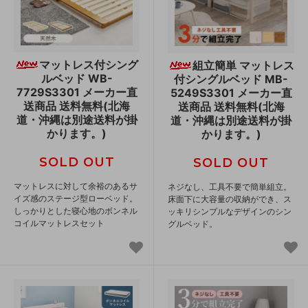
マットレス付シング
組立簡単 マットレス
ルベッド WB-
付シングルベッド MB-
7729S3301 メーカー直
5249S3301 メーカー直
送商品 送料無料(北海
送商品 送料無料(北海
道・沖縄は別途送料が掛
道・沖縄は別途送料が掛
かります。)
かります。)
SOLD OUT
SOLD OUT
マットレスに対して余裕のあるサ
ネジなし、工具不要で簡単組立。
イズ感のステージ型ローベッド。
床面下に大容量の収納ができ、ス
しっかりとした寝心地のボンネル
ッキリシンプルなデザインのシン
コイルマットレスセット
グルベッド。