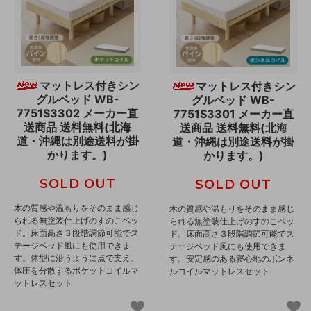
マットレス付きシン
マットレス付きシン
グルベッド WB-
グルベッド WB-
7751S3302 メーカー直
7751S3301 メーカー直
送商品 送料無料(北海
送商品 送料無料(北海
道・沖縄は別途送料が掛
道・沖縄は別途送料が掛
かります。)
かります。)
SOLD OUT
SOLD OUT
木の質感や温もりをそのまま感じ
木の質感や温もりをそのまま感じ
られる無塗装仕上げのすのこベッ
られる無塗装仕上げのすのこベッ
ド。床面高さ３段階調節可能でス
ド。床面高さ３段階調節可能でス
テージベッド風にも使用できま
テージベッド風にも使用できま
す。体型に沿うように点で支え、
す。安定感のある寝心地のボンネ
体圧を分散するポケットコイルマ
ルコイルマットレスセット
ットレスセット