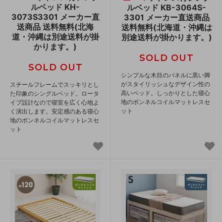
ルベッド KH-
ルベッド KB-3064S-
3073S3301 メーカー直
3301 メーカー直送商品
送商品 送料無料(北海
送料無料(北海道・沖縄は
道・沖縄は別途送料が掛
別途送料が掛かります。)
かります。)
SOLD OUT
SOLD OUT
シンプルな木目のパネルに黒い脚
がスタイリッシュなデザイン性の
スチールフレームでスッキリとし
高いベッド。しっかりとした寝心
た印象のシングルベッド。ロータ
地のボンネルコイルマットレスセ
イプ設計なので寝室を広く心地よ
ット
く演出します。安定感のある寝心
地のボンネルコイルマットレスセ
ット