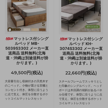
マットレス付シング
マットレス付シング
ルベッド MB-
ルベッド KH-
5039S3302 メーカー直
3074S3302 メーカー直
送商品 送料無料(北海
送商品 送料無料(北海
道・沖縄は別途送料が掛
道・沖縄は別途送料が掛
かります。)
かります。)
49,500円(税込)
22,660円(税込)
大容量引出し収納付きの天然木す
スチールフレームでスッキリとし
のこベッド。小物が置ける宮棚と
た印象のシングルベッド。ヘッド
コンセント付き。体型に沿うよう
ボードは木目調の傾斜があるパネ
に点で支え、体圧を分散するポケ
ル仕様です。体型に沿うように点
ットコイルマットレスセット
で支え、体圧を分散するポケット
コイルマットレスセット