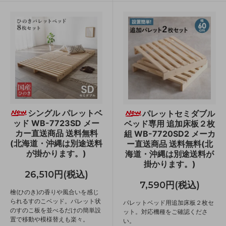
シングル パレットベ
パレットセミダブル
ッド WB-7723SD メー
ベッド専用 追加床板２枚
カー直送商品 送料無料
組 WB-7720SD2 メーカ
(北海道・沖縄は別途送料
ー直送商品 送料無料(北
が掛かります。)
海道・沖縄は別途送料が
掛かります。)
26,510円(税込)
7,590円(税込)
檜(ひのき)の香りや風合いを感じ
られるすのこベッド。パレット状
パレットベッド用追加床板２枚セ
のすのこ板を並べるだけの簡単設
ット。対応機種をご確認くださ
置で移動や模様替えも楽々。
い。