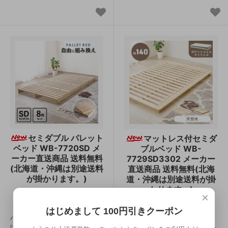
セミダブル パレット
マットレス付セミダ
ベッド WB-7720SD メ
ブルベッド WB-
ーカー直送商品 送料無料
7729SD3302 メーカー
(北海道・沖縄は別途送料
直送商品 送料無料(北海
が掛かります。)
道・沖縄は別途送料が掛
かります。)
×
20,240円(税込)
SOLD OUT
はじめまして 100円引きクーポン
パレット状のすのこ板を並べるだ
けの簡単設置で移動や模様替えも