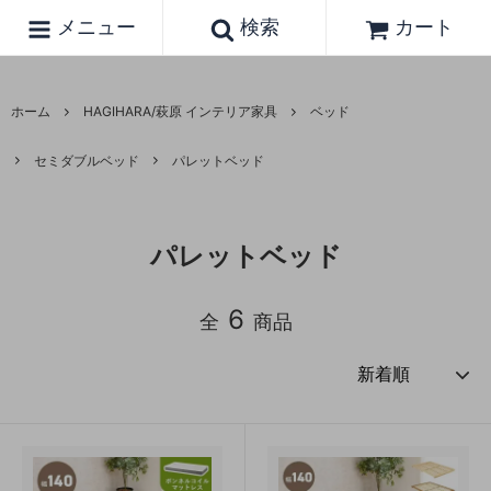
メニュー
検索
カート
ホーム
HAGIHARA/萩原 インテリア家具
ベッド
セミダブルベッド
パレットベッド
パレットベッド
6
全
商品