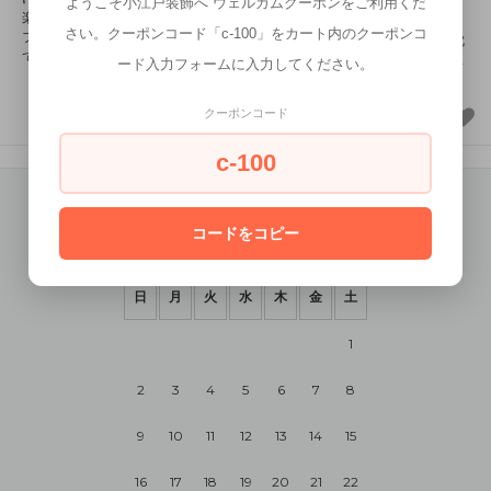
マットレスに対して余裕のあるサ
ようこそ小江戸装飾へ ウェルカムクーポンをご利用くだ
楽々。アレンジがしやすく、ライ
イズ感のステージ型ローベッド。
さい。クーポンコード「c-100」をカート内のクーポンコ
フスタイルが変わっても長く使用
独立したバネが体型に合わせて沈
できます。
みこむポケットコイルマットレス
ード入力フォームに入力してください。
セット
クーポンコード
c-100
コードをコピー
2026年8月
日
月
火
水
木
金
土
1
2
3
4
5
6
7
8
9
10
11
12
13
14
15
16
17
18
19
20
21
22