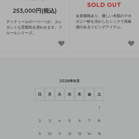
SOLD OUT
253,000円(税込)
会員価格あり。優しい木肌のマホ
ガニー材を活かしたシックで高級
ディティールの一つ一つが、エレ
感のあるリビングアイテム。
ガントな雰囲気を漂わせます。フ
ルールシリーズ。
2026年8月
日
月
火
水
木
金
土
1
2
3
4
5
6
7
8
9
10
11
12
13
14
15