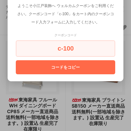
ようこそ小江戸装飾へ ウェルカムクーポンをご利用くだ
ディティールの一つ一つが、エレ
ディティールの一つ一つが、エレ
ガントな雰囲気を漂わせます。フ
ガントな雰囲気を漂わせます。フ
さい。クーポンコード「c-100」をカート内のクーポンコ
ルールシリーズ。
ルールシリーズ。
ード入力フォームに入力してください。
クーポンコード
c-100
コードをコピー
東海家具 フルール
東海家具 ブライトン
WH ダイニングボード
SB150 メーカー直送商品
CP85 メーカー直送商品
送料無料(一部地域を除き
送料無料(一部地域を除き
ます。) 設置込 生産完了
ます。) 設置込 生産完了
在庫限り
在庫限り