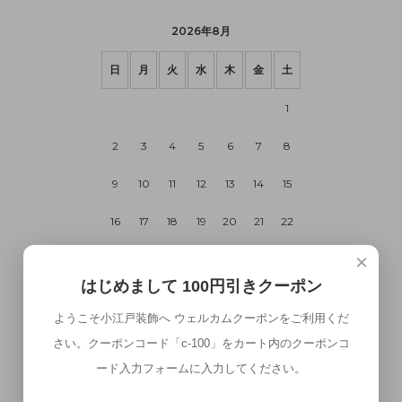
2026年8月
日
月
火
水
木
金
土
1
2
3
4
5
6
7
8
9
10
11
12
13
14
15
16
17
18
19
20
21
22
×
23
24
25
26
27
28
29
はじめまして 100円引きクーポン
30
31
ようこそ小江戸装飾へ ウェルカムクーポンをご利用くだ
さい。クーポンコード「c-100」をカート内のクーポンコ
2026年9月
ード入力フォームに入力してください。
日
月
火
水
木
金
土