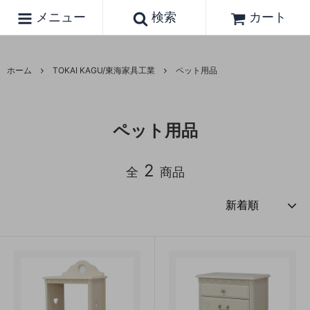
メニュー
検索
カート
ホーム
TOKAI KAGU/東海家具工業
ペット用品
ペット用品
2
全
商品