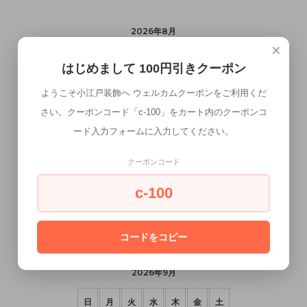
2026年8月
×
日
月
火
水
木
金
土
はじめまして 100円引きクーポン
1
ようこそ小江戸装飾へ ウェルカムクーポンをご利用くだ
さい。クーポンコード「c-100」をカート内のクーポンコ
2
3
4
5
6
7
8
ード入力フォームに入力してください。
9
10
11
12
13
14
15
クーポンコード
16
17
18
19
20
21
22
c-100
23
24
25
26
27
28
29
30
31
コードをコピー
2026年9月
日
月
火
水
木
金
土