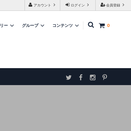
アカウント
ログイン
会員登録
ゴリー
グループ
コンテンツ
0
家具
情報
ソファ
神谷家具
各種ダウンロード
ラムズゲイトチェア
サイトマップ
テーブル
アンティーク商品 概略と取扱い方
ダイニングボード
収納家具
パーテーション・スクリーン
カウンター
ミラー