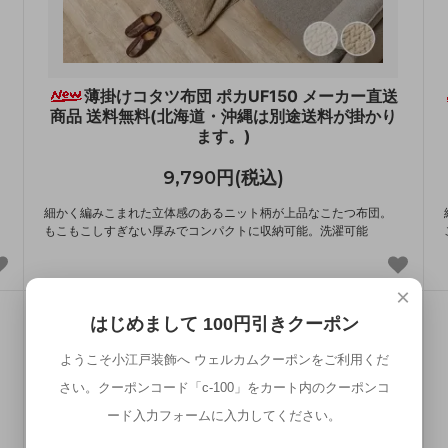
薄掛けコタツ布団 ポカUF150 メーカー直送
商品 送料無料(北海道・沖縄は別途送料が掛かり
ます。)
9,790円(税込)
細かく編みこまれた立体感のあるニット柄が上品なこたつ布団。
もこもこしすぎない厚みでコンパクトに収納可能。洗濯可能
×
はじめまして 100円引きクーポン
ようこそ小江戸装飾へ ウェルカムクーポンをご利用くだ
さい。クーポンコード「c-100」をカート内のクーポンコ
ード入力フォームに入力してください。