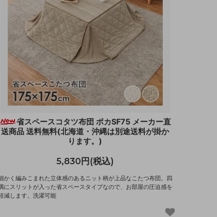
省スペースコタツ布団 ポカSF75 メーカー直
送商品 送料無料(北海道・沖縄は別途送料が掛か
ります。)
5,830円(税込)
細かく編みこまれた立体感のあるニット柄が上品なこたつ布団。四
隅にスリットが入った省スペースタイプなので、お部屋の圧迫感を
軽減します。洗濯可能