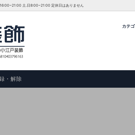
~21:00 土.日8:00~21:00 定休日はありません
カテ
グ・ダイニングセット
ファーテイラー
せ
コタツ
アンティーク＆ROCOCO 輸入
今月のキャンペーン・イベント
ル
ィアン ホームスタイル
歴
アームチェア
よくあるご質問
物の手順
マントルピース
コエドグループ
録・解除
テーブル
テレビボード
オケース
チェスト
ドレッサー
ール
キャビネット
FAX スタンド
ポールハンガー