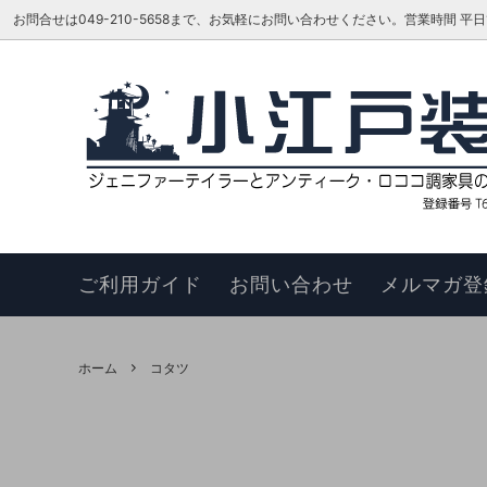
お問合せは049-210-5658まで、お気軽にお問い合わせください。営業時間 平日16:00
ベッド
TOKAI KAGU/東海家具工業
はじめての方へ
リビン
ジェニ
お知ら
カウチソファ
HAGIHARA/萩原 インテリア家具
メーカーさんに聞いてみよう!!
スツー
ヴィヴ
更新履
チェア
このサイトについて
ベンチ
お買い
ご利用ガイド
お問い合わせ
メルマガ登
ナイトテーブル
サイド
サイドボード
キュリ
ホーム
コタツ
デスク
ワゴン
本棚・シェルフ・ラック
コンソ
フラワースタンド
TEL・