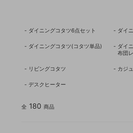
キッチン収納
トイレ
ガーデニング雑貨
ライト
ダイニングコタツ6点セット
ダイ
天板保護マット
ダイニングコタツ(コタツ単品)
ダイニ
布団
リビングコタツ
カジ
デスクヒーター
180
全
商品