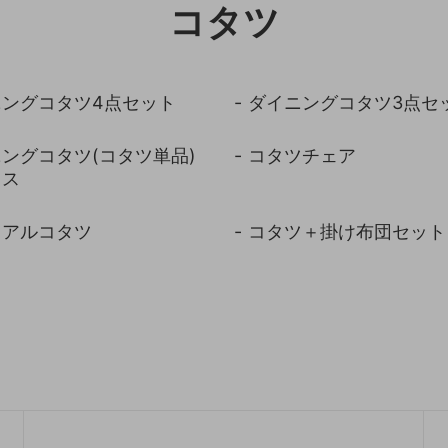
コタツ
収納
ランドリー収納
・照明
ペット用品
ニングコタツ4点セット
ダイニングコタツ3点セ
ングコタツ(コタツ単品)
コタツチェア
レス
ュアルコタツ
コタツ＋掛け布団セット