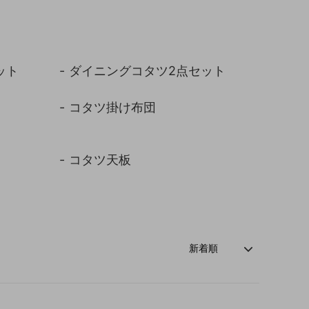
玄関・押入れ収納
和家具
ット
ダイニングコタツ2点セット
コタツ掛け布団
コタツ天板