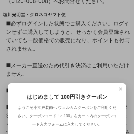
（0120-008-008）へお問合せください。
塩川光明堂・クロネコヤマト便
■必ずログインした状態でご購入ください。ログイ
ンせずに購入してしまうと、せっかく会員登録され
ていても一般価格での販売になり、ポイントも付与
されません。
■メーカー直送のため代引き決済はご利用いただけ
ません。
×
■クロネコヤマト宅急便にて発送いたします。
はじめまして 100円引きクーポン
■一部地域、北海道(一律3300円税込)・九州(一律
ようこそ小江戸装飾へ ウェルカムクーポンをご利用くだ
3300円税込)・沖縄(一律6600円税込)・離島(配送
さい。クーポンコード「c-100」をカート内のクーポンコ
可能の場合、別途お見積)を除き配送手数料は無料
ード入力フォームに入力してください。
です。但し、別途送料組立手数料が設定されている