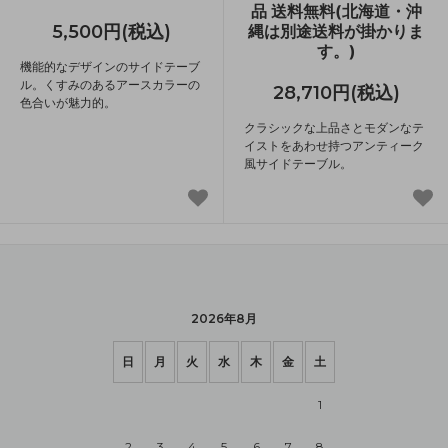
品 送料無料(北海道・沖
5,500円(税込)
縄は別途送料が掛かりま
す。)
機能的なデザインのサイドテーブ
ル。くすみのあるアースカラーの
28,710円(税込)
色合いが魅力的。
クラシックな上品さとモダンなテ
イストをあわせ持つアンティーク
風サイドテーブル。
2026年8月
日
月
火
水
木
金
土
1
2
3
4
5
6
7
8