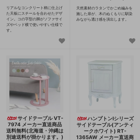
リアルなコンクリート柄に仕上げ
天然素材のラタンでかごめ編みを
た天板にスチールを合わせたデザ
施した扉が、木のぬくもりに馴染
イン。コの字型の脚がソファサイ
みながら透け感を演出します。
ズやベッド横で使いやすい仕様で
す。
サイドテーブル VT-
ハンプトンIシリーズ
7974 メーカー直送商品
サイドテーブル(アンティ
送料無料(北海道・沖縄は
ークホワイト) RT-
別途送料が掛かります。)
1365AW メーカー直送商