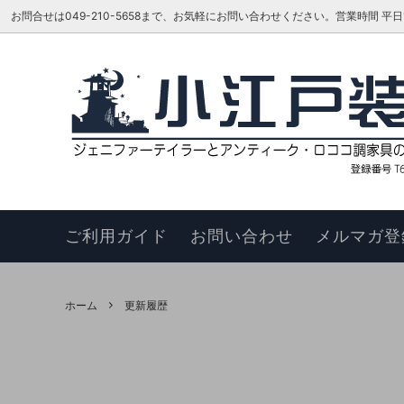
お問合せは049-210-5658まで、お気軽にお問い合わせください。営業時間 平日16:00
ベッド
TOKAI KAGU/東海家具工業
はじめての方へ
リビン
ジェニ
お知ら
カウチソファ
HAGIHARA/萩原 インテリア家具
メーカーさんに聞いてみよう!!
スツー
ヴィヴ
更新履
チェア
このサイトについて
ベンチ
お買い
ご利用ガイド
お問い合わせ
メルマガ登
ナイトテーブル
サイド
サイドボード
キュリ
ホーム
更新履歴
デスク
ワゴン
本棚・シェルフ・ラック
コンソ
フラワースタンド
TEL・