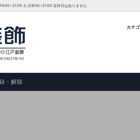
~21:00 土.日8:00~21:00 定休日はありません
カテ
グ・ダイニングセット
ファーテイラー
せ
コタツ
アンティーク＆ROCOCO 輸入
今月のキャンペーン・イベント
ル
ィアン ホームスタイル
歴
アームチェア
よくあるご質問
物の手順
マントルピース
コエドグループ
録・解除
テーブル
テレビボード
オケース
チェスト
ドレッサー
ール
キャビネット
FAX スタンド
ポールハンガー