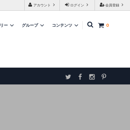
アカウント
ログイン
会員登録
ゴリー
グループ
コンテンツ
0
家具
情報
ソファ
神谷家具
各種ダウンロード
ラムズゲイトチェア
サイトマップ
テーブル
アンティーク商品 概略と取扱い方
ダイニングボード
収納家具
パーテーション・スクリーン
カウンター
ミラー