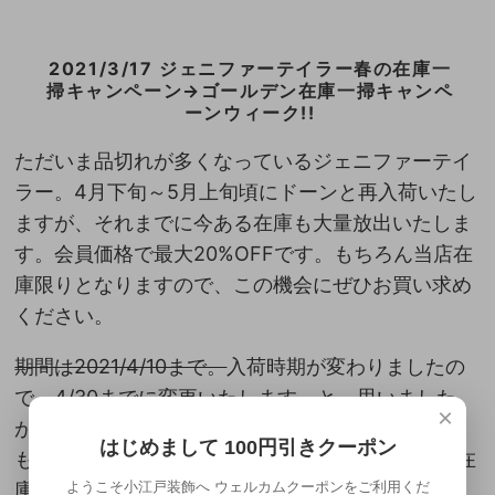
2021/3/17 ジェニファーテイラー春の在庫一
掃キャンペーン→ゴールデン在庫一掃キャンペ
ーンウィーク!!
ただいま品切れが多くなっているジェニファーテイ
ラー。4月下旬～5月上旬頃にドーンと再入荷いたし
ますが、それまでに今ある在庫も大量放出いたしま
す。会員価格で最大20%OFFです。もちろん当店在
庫限りとなりますので、この機会にぜひお買い求め
ください。
期間は2021/4/10まで。
入荷時期が変わりましたの
で、4/30までに変更いたします。と、思いました
×
が、せっかくなのでちょっと名前を変えて、GW中
はじめまして 100円引きクーポン
も5／5まで延長いたします。名付けてゴールデン在
ようこそ小江戸装飾へ ウェルカムクーポンをご利用くだ
庫一掃キャンペーンウィーク!!。ぜひご利用くださ