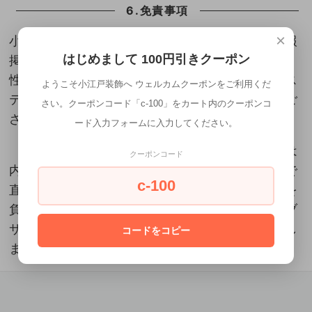
6.免責事項
×
小江戸装飾ウェブサイトに細心の注意を払って情報
はじめまして 100円引きクーポン
掲載を行っておりますが、記載された情報の完全
性・正確性・安全性（コンピュータウィルス、シス
ようこそ小江戸装飾へ ウェルカムクーポンをご利用くだ
テムエラーなど）に対して一切保証するものではご
さい。クーポンコード「c-100」をカート内のクーポンコ
ざいません。
ード入力フォームに入力してください。
小江戸装飾ウェブサイトに含まれる情報もしくは
クーポンコード
内容を利用することで、または利用できないことで
c-100
直接・間接的に生じた損失に対し弊社が一切責任を
負わないことについて、お客様は小江戸装飾ウェブ
サイトにアクセスすることで同意したものといたし
コードをコピー
ます。