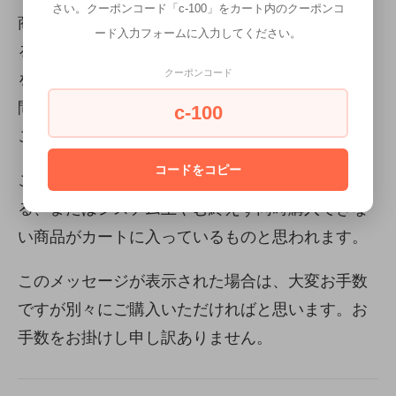
さい。クーポンコード「c-100」をカート内のクーポンコ
商品をカートにいれ、購入手続きを進めようとす
ード入力フォームに入力してください。
ると、「利用できるお届け方法がないため、商品
クーポンコード
を購入できません。お手数ですがショップまでお
問い合わせください。」と言うメッセージが出る
c-100
ことがあります。
コードをコピー
この場合は、同梱できない商品を同時購入してい
る、またはシステム上やむ終えず同時購入できな
い商品がカートに入っているものと思われます。
このメッセージが表示された場合は、大変お手数
ですが別々にご購入いただければと思います。お
手数をお掛けし申し訳ありません。