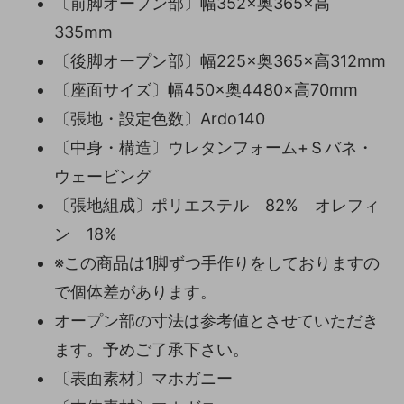
〔前脚オープン部〕幅352×奥365×高
335mm
〔後脚オープン部〕幅225×奥365×高312mm
〔座面サイズ〕幅450×奥4480×高70mm
〔張地・設定色数〕Ardo140
〔中身・構造〕ウレタンフォーム+Ｓバネ・
ウェービング
〔張地組成〕ポリエステル 82% オレフィ
ン 18%
※この商品は1脚ずつ手作りをしておりますの
で個体差があります。
オープン部の寸法は参考値とさせていただき
ます。予めご了承下さい。
〔表面素材〕マホガニー