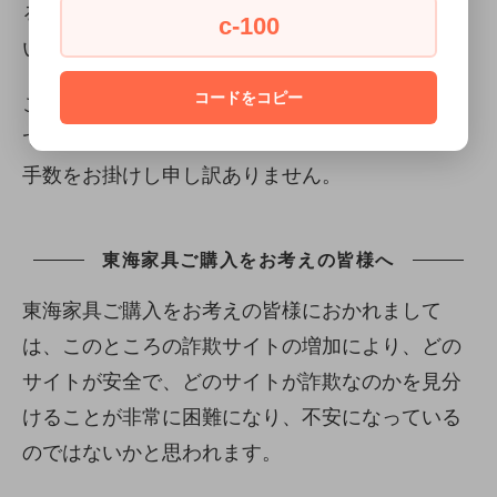
る、またはシステム上やむ終えず同時購入できな
c-100
い商品がカートに入っているものと思われます。
コードをコピー
このメッセージが表示された場合は、大変お手数
ですが別々にご購入いただければと思います。お
手数をお掛けし申し訳ありません。
東海家具ご購入をお考えの皆様へ
東海家具ご購入をお考えの皆様におかれまして
は、このところの詐欺サイトの増加により、どの
サイトが安全で、どのサイトが詐欺なのかを見分
けることが非常に困難になり、不安になっている
のではないかと思われます。