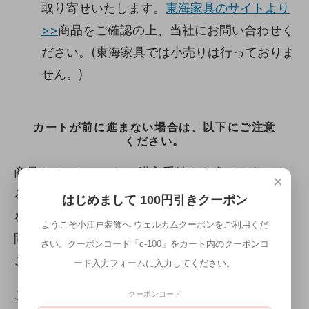
取り寄せいたします。
東海家具のサイトより
>>
商品をご確認の上、当社にお問い合わせく
ださい。(東海家具では小売りは行っておりま
せん。)
カートが前に進まない場合は、以下にご注意
ください。
商品をカートにいれ、購入手続きを進めようとす
×
ると、「利用できるお届け方法がないため、商品
はじめまして 100円引きクーポン
を購入できません。お手数ですがショップまでお
ようこそ小江戸装飾へ ウェルカムクーポンをご利用くだ
問い合わせください。」と言うメッセージが出る
さい。クーポンコード「c-100」をカート内のクーポンコ
ことがあります。
ード入力フォームに入力してください。
この場合は、同梱できない商品を同時購入してい
クーポンコード