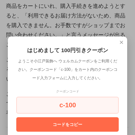
商品をカートにいれ、購入手続きを進めようとす
ると、「利用できるお届け方法がないため、商品
を購入できません。お手数ですがショップまでお
問い合わせください。」と言うメッセージが出る
×
ことがあります。
はじめまして 100円引きクーポン
この場合は、同梱できない商品を同時購入してい
ようこそ小江戸装飾へ ウェルカムクーポンをご利用くだ
る、またはシステム上やむ終えず同時購入できな
さい。クーポンコード「c-100」をカート内のクーポンコ
ード入力フォームに入力してください。
い商品がカートに入っているものと思われます。
クーポンコード
このメッセージが表示された場合は、大変お手数
ですが別々にご購入いただければと思います。お
c-100
手数をお掛けし申し訳ありません。
コードをコピー