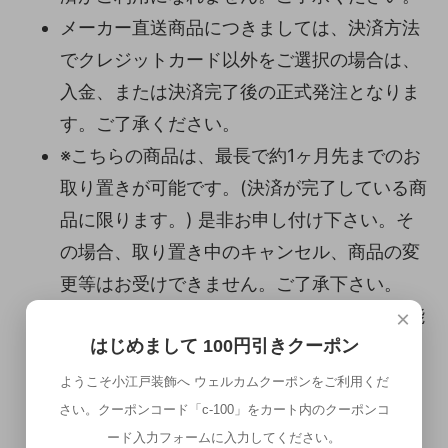
メーカー直送商品につきましては、決済方法
でクレジットカード以外をご選択の場合は、
入金、または決済完了後の正式発注となりま
す。ご了承ください。
※こちらの商品は、最長で約1ヶ月先までのお
取り置きが可能です。(決済が完了している商
品に限ります。) 是非お申し付け下さい。そ
の場合、取り置き中のキャンセル、商品の変
更等はお受けできません。ご了承下さい。
※購入時システム上180日後までの設定が可能
×
はじめまして 100円引きクーポン
ですが、こちらの使用品は対象外となります
ので、ご了承ください。
ようこそ小江戸装飾へ ウェルカムクーポンをご利用くだ
さい。クーポンコード「c-100」をカート内のクーポンコ
ード入力フォームに入力してください。