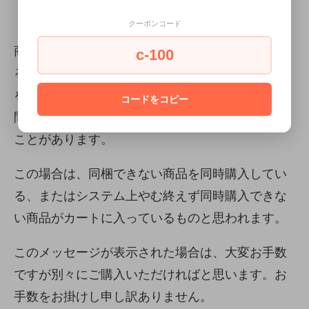
カートが前に進まない場合は、以下にご注意
ください。
クーポンコード
商品をカートにいれ、購入手続きを進めようとす
c-100
ると、「利用できるお届け方法がないため、商品
を購入できません。お手数ですがショップまでお
コードをコピー
問い合わせください。」と言うメッセージが出る
ことがあります。
この場合は、同梱できない商品を同時購入してい
る、またはシステム上やむ終えず同時購入できな
い商品がカートに入っているものと思われます。
このメッセージが表示された場合は、大変お手数
ですが別々にご購入いただければと思います。お
手数をお掛けし申し訳ありません。