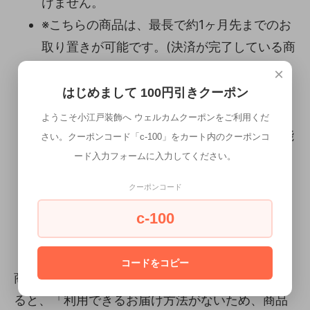
けません。
※こちらの商品は、最長で約1ヶ月先までのお
取り置きが可能です。(決済が完了している商
品に限ります。) 是非お申し付け下さい。そ
×
の場合、取り置き中のキャンセル、商品の変
はじめまして 100円引きクーポン
更等はお受けできません。ご了承下さい。
ようこそ小江戸装飾へ ウェルカムクーポンをご利用くだ
※購入時システム上180日後までの設定が可能
さい。クーポンコード「c-100」をカート内のクーポンコ
ですが、こちらの使用品は対象外となります
ード入力フォームに入力してください。
ので、ご了承ください。
クーポンコード
c-100
カートが前に進まない場合は、以下にご注意
ください。
コードをコピー
商品をカートにいれ、購入手続きを進めようとす
ると、「利用できるお届け方法がないため、商品