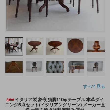
すべて見る
イタリア製 象嵌 猫脚110φテーブル 本革ダイ
ニング5点セット(イタリアングリーン) メーカー直
送 一部を除き送料無料 設置込