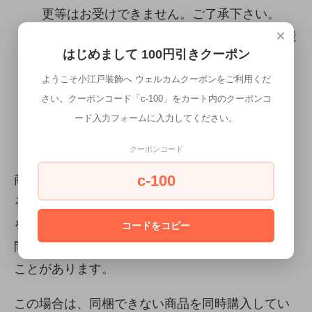
更等はお受けできません。ご了承下さい。
×
※購入時システム上180日後までの設定が可能
はじめまして 100円引きクーポン
ですが、こちらの使用品は対象外となります
ので、ご了承ください。
ようこそ小江戸装飾へ ウェルカムクーポンをご利用くだ
さい。クーポンコード「c-100」をカート内のクーポンコ
ード入力フォームに入力してください。
カートが前に進まない場合は、以下にご注意
ください。
クーポンコード
c-100
商品をカートにいれ、購入手続きを進めようとす
ると、「利用できるお届け方法がないため、商品
を購入できません。お手数ですがショップまでお
コードをコピー
問い合わせください。」と言うメッセージが出る
ことがあります。
この場合は、同梱できない商品を同時購入してい