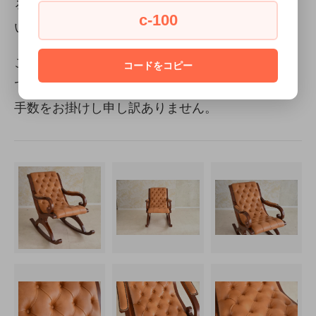
る、またはシステム上やむ終えず同時購入できな
c-100
い商品がカートに入っているものと思われます。
このメッセージが表示された場合は、大変お手数
コードをコピー
ですが別々にご購入いただければと思います。お
手数をお掛けし申し訳ありません。