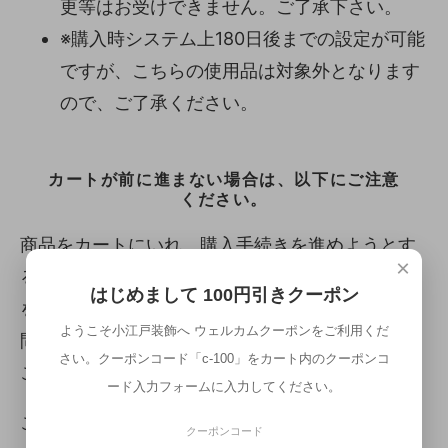
更等はお受けできません。ご了承下さい。
※購入時システム上180日後までの設定が可能
ですが、こちらの使用品は対象外となります
ので、ご了承ください。
カートが前に進まない場合は、以下にご注意
ください。
商品をカートにいれ、購入手続きを進めようとす
×
ると、「利用できるお届け方法がないため、商品
はじめまして 100円引きクーポン
を購入できません。お手数ですがショップまでお
ようこそ小江戸装飾へ ウェルカムクーポンをご利用くだ
問い合わせください。」と言うメッセージが出る
さい。クーポンコード「c-100」をカート内のクーポンコ
ことがあります。
ード入力フォームに入力してください。
この場合は、同梱できない商品を同時購入してい
クーポンコード