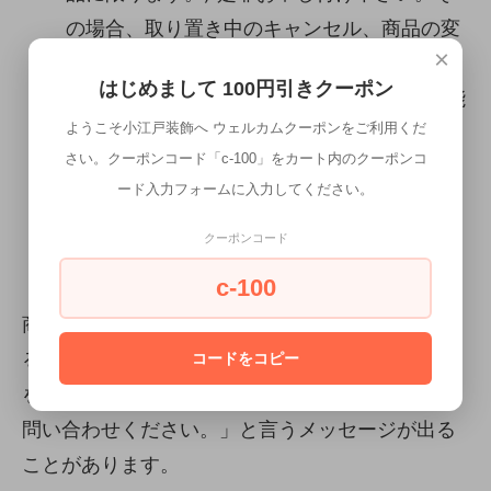
の場合、取り置き中のキャンセル、商品の変
×
更等はお受けできません。ご了承下さい。
はじめまして 100円引きクーポン
※購入時システム上180日後までの設定が可能
ようこそ小江戸装飾へ ウェルカムクーポンをご利用くだ
ですが、こちらの使用品は対象外となります
さい。クーポンコード「c-100」をカート内のクーポンコ
ので、ご了承ください。
ード入力フォームに入力してください。
クーポンコード
カートが前に進まない場合は、以下にご注意
ください。
c-100
商品をカートにいれ、購入手続きを進めようとす
ると、「利用できるお届け方法がないため、商品
コードをコピー
を購入できません。お手数ですがショップまでお
問い合わせください。」と言うメッセージが出る
ことがあります。