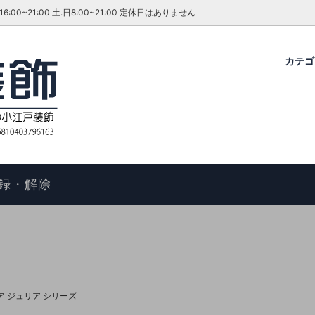
~21:00 土.日8:00~21:00 定休日はありません
カテ
グ・ダイニングセット
ファーテイラー
せ
コタツ
アンティーク＆ROCOCO 輸入
今月のキャンペーン・イベント
ル
ィアン ホームスタイル
歴
アームチェア
よくあるご質問
物の手順
マントルピース
コエドグループ
録・解除
テーブル
テレビボード
オケース
チェスト
ドレッサー
ール
キャビネット
ア ジュリア シリーズ
FAX スタンド
ポールハンガー