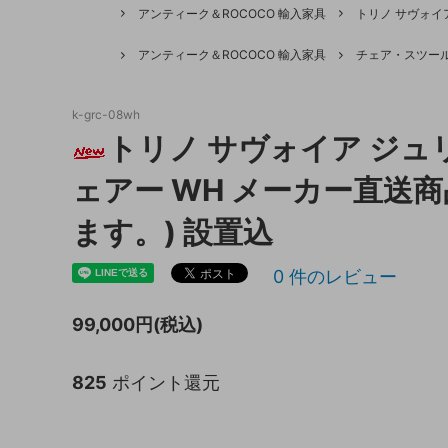
アンティーク＆ROCOCO 輸入家具
トリノ サヴォイ
キッチン収納
トイレ
アンティーク＆ROCOCO 輸入家具
チェア・スツー
ガーデニング雑貨
ライト
k-grc-08wh
天板保護マット
トリノ サヴォイア ジュ
ェアー WH メーカー直送商
ます。) 設置込
0
件のレビュー
99,000円(税込)
825
ポイント還元