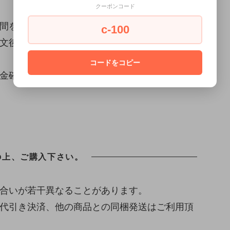
クーポンコード
時間をいただきます。ご了承ください。
c-100
注文後のキャンセル・交換はお受けできません。
コードをコピー
入金確認、または決済完了後の正式発注となりま
の上、ご購入下さい。
色合いが若干異なることがあります。
、代引き決済、他の商品との同梱発送はご利用頂