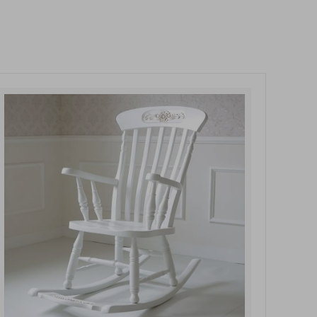
玄関・押入れ収納
和家具