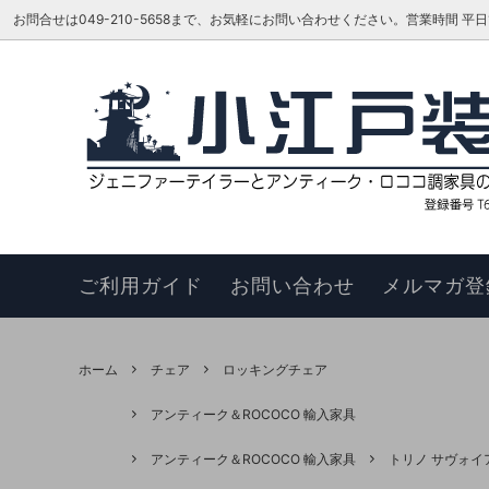
お問合せは049-210-5658まで、お気軽にお問い合わせください。営業時間 平日16:00
ベッド
TOKAI KAGU/東海家具工業
はじめての方へ
リビン
ジェニ
お知ら
カウチソファ
HAGIHARA/萩原 インテリア家具
メーカーさんに聞いてみよう!!
スツー
ヴィヴ
更新履
チェア
このサイトについて
ベンチ
お買い
ご利用ガイド
お問い合わせ
メルマガ登
ナイトテーブル
サイド
サイドボード
キュリ
ホーム
チェア
ロッキングチェア
デスク
ワゴン
アンティーク＆ROCOCO 輸入家具
本棚・シェルフ・ラック
コンソ
アンティーク＆ROCOCO 輸入家具
トリノ サヴォイ
フラワースタンド
TEL・