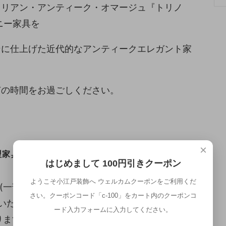
タリアン・アンティーク・オマージュ『トリノ
ニー家具を
ンに仕上げた近代的なアンティークエレガント家
ぎの時間をお過ごしください。
×
家具配送便 (設置込み)
はじめまして 100円引きクーポン
ようこそ小江戸装飾へ ウェルカムクーポンをご利用くだ
(一部地域(北海道・九州・沖縄・離島)は除きま
さい。クーポンコード「c-100」をカート内のクーポンコ
いたします。
ード入力フォームに入力してください。
ます。お届けまで10日～14日程度お時間をい