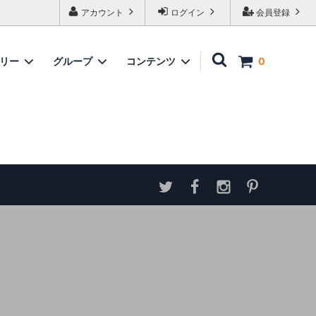
アカウント
ログイン
会員登録
ゴリー
グループ
コンテンツ
0
家具
情報
ソファ
神谷家具
各種ダウンロード
ラムズゲイトチェア
サイトマップ
テーブル
アンティーク商品 概略と取扱い方
ダイニングボード
収納家具
パーテーション・スクリーン
カウンター
ミラー