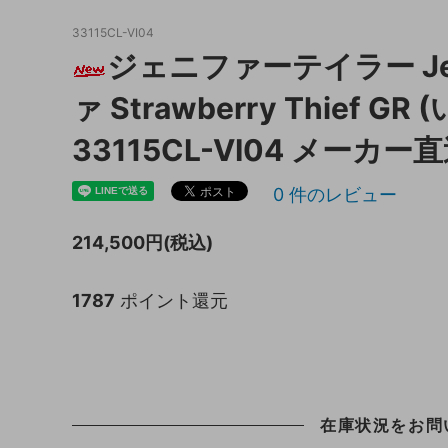
33115CL-VI04
キッチン収納
トイレ
ジェニファーテイラー Jenn
ガーデニング雑貨
ライト
ァ Strawberry Thief 
天板保護マット
33115CL-VI04 メーカー
0
件のレビュー
214,500円(税込)
1787
ポイント還元
在庫状況をお問