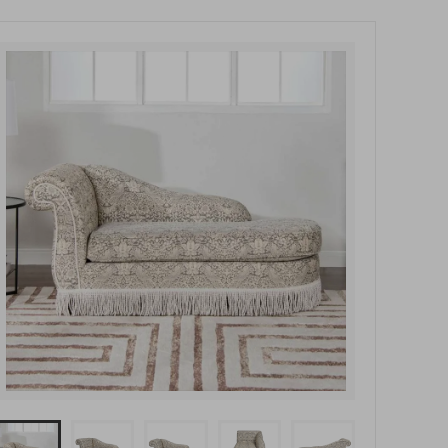
玄関・押入れ収納
和家具