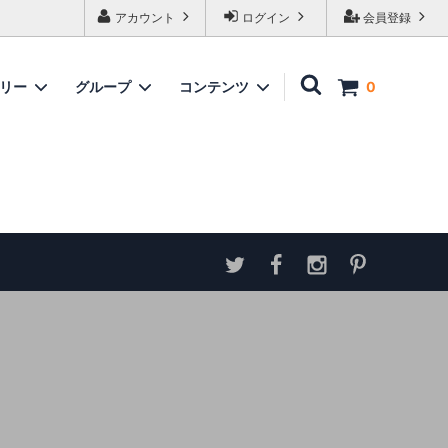
アカウント
ログイン
会員登録
ゴリー
グループ
コンテンツ
0
家具
情報
ソファ
神谷家具
各種ダウンロード
ラムズゲイトチェア
サイトマップ
テーブル
アンティーク商品 概略と取扱い方
ダイニングボード
収納家具
パーテーション・スクリーン
カウンター
ミラー