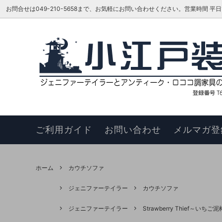
お問合せは049-210-5658まで、お気軽にお問い合わせください。営業時間 平日16:00
ベッド
TOKAI KAGU/東海家具工業
はじめての方へ
リビン
ジェニ
お知ら
カウチソファ
HAGIHARA/萩原 インテリア家具
メーカーさんに聞いてみよう!!
スツー
ヴィヴ
更新履
チェア
このサイトについて
ベンチ
お買い
ご利用ガイド
お問い合わせ
メルマガ登
ナイトテーブル
サイド
サイドボード
キュリ
ホーム
カウチソファ
デスク
ワゴン
ジェニファーテイラー
カウチソファ
本棚・シェルフ・ラック
コンソ
ジェニファーテイラー
Strawberry Thief～い
フラワースタンド
TEL・