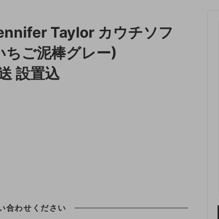
収納
ランドリー収納
ifer Taylor カウチソフ
・照明
ペット用品
GR (いちご泥棒グレー)
直送 設置込
い合わせください