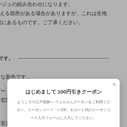
ージュの組み合わせになります。
見える箇所がある場合がありますが、これは生地
品にあるものです。ご了承ください。
です。
クな新色です。
×
ガード生地が高級感を醸し出すカウチソファーで
はじめまして 100円引きクーポン
や玄関ホールなど、お部屋のアクセントに最適で
ようこそ小江戸装飾へ ウェルカムクーポンをご利用くだ
さい。クーポンコード「c-100」をカート内のクーポンコ
ード入力フォームに入力してください。
・安定性を兼ね備えた窯乾燥白樺材で作られてい