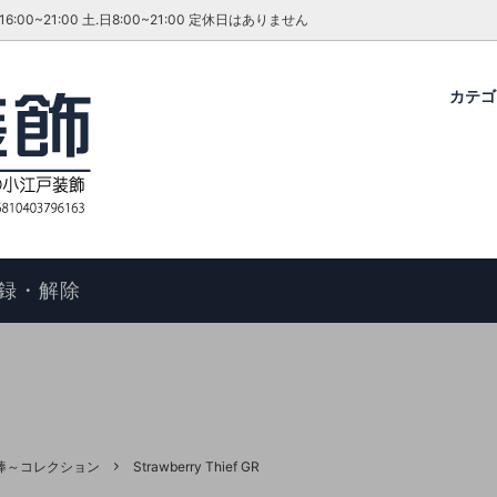
~21:00 土.日8:00~21:00 定休日はありません
カテ
グ・ダイニングセット
ファーテイラー
せ
コタツ
アンティーク＆ROCOCO 輸入
今月のキャンペーン・イベント
ル
ィアン ホームスタイル
歴
アームチェア
よくあるご質問
物の手順
マントルピース
コエドグループ
録・解除
テーブル
テレビボード
オケース
チェスト
ドレッサー
ール
キャビネット
ちご泥棒～コレクション
Strawberry Thief GR
FAX スタンド
ポールハンガー