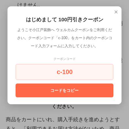
けません。
×
※こちらの商品は、最長で約1ヶ月先までのお
はじめまして 100円引きクーポン
取り置きが可能です。(決済が完了している商
ようこそ小江戸装飾へ ウェルカムクーポンをご利用くだ
品に限ります。) 是非お申し付け下さい。そ
さい。クーポンコード「c-100」をカート内のクーポンコ
の場合、取り置き中のキャンセル、商品の変
ード入力フォームに入力してください。
更等はお受けできません。ご了承下さい。
※購入時システム上180日後までの設定が可能
クーポンコード
ですが、こちらの使用品は対象外となります
c-100
ので、ご了承ください。
コードをコピー
カートが前に進まない場合は、以下にご注意
ください。
商品をカートにいれ、購入手続きを進めようとす
ると、「利用できるお届け方法がないため、商品