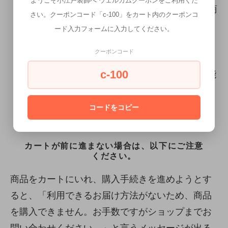
ようこそ小江戸装飾へ ウェルカムクーポンをご利用くだ
取り置きが可能です。(決済が完了している商
さい。クーポンコード「c-100」をカート内のクーポンコ
品に限ります。) 是非お申し付け下さい。そ
ード入力フォームに入力してください。
の場合、取り置き中のキャンセル、商品の変
クーポンコード
更等はお受けできません。ご了承下さい。
c-100
※購入時システム上180日後までの設定が可能
ですが、こちらの使用品は対象外となります
ので、ご了承ください。
コードをコピー
カートが前に進まない場合は、以下にご注意
ください。
商品をカートにいれ、購入手続きを進めようとす
ると、「利用できるお届け方法がないため、商品
を購入できません。お手数ですがショップまでお
問い合わせください。」と言うメッセージが出る