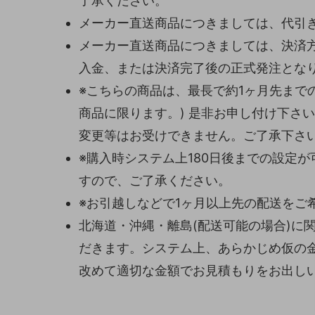
了承ください。
メーカー直送商品につきましては、代引
メーカー直送商品につきましては、決済
入金、または決済完了後の正式発注とな
※こちらの商品は、最長で約1ヶ月先まで
商品に限ります。) 是非お申し付け下さ
変更等はお受けできません。ご了承下さ
※購入時システム上180日後までの設定
すので、ご了承ください。
※お引越しなどで1ヶ月以上先の配送をご
北海道・沖縄・離島(配送可能の場合)に
だきます。システム上、あらかじめ仮の
改めて適切な金額でお見積もりをお出し