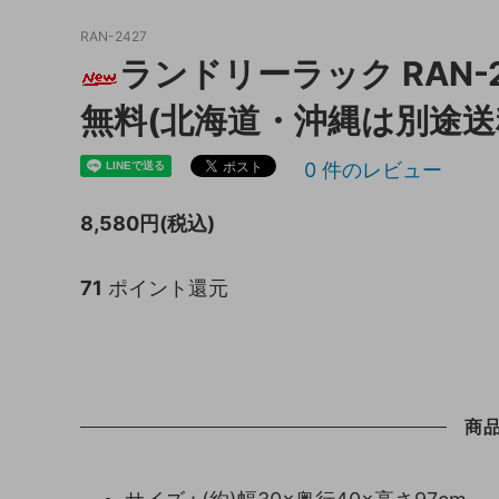
RAN-2427
キッチン収納
トイレ
ランドリーラック RAN-
ガーデニング雑貨
ライト
無料(北海道・沖縄は別途送
天板保護マット
0
件のレビュー
8,580円(税込)
71
ポイント還元
商