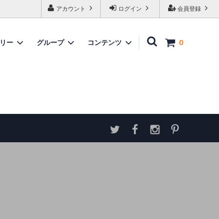
アカウント
ログイン
会員登録
ゴリー
グループ
コンテンツ
0
家具
情報
ソファ
神谷家具
各種ダウンロード
ラムズゲイトチェア
サイトマップ
テーブル
アンティーク商品 概略と取扱い方
ダイニングボード
収納家具
パーテーション・スクリーン
カウンター
ミラー