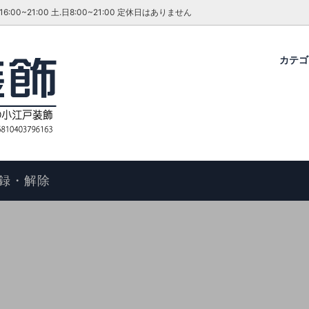
~21:00 土.日8:00~21:00 定休日はありません
カテ
グ・ダイニングセット
ファーテイラー
せ
コタツ
アンティーク＆ROCOCO 輸入
今月のキャンペーン・イベント
ル
ィアン ホームスタイル
歴
アームチェア
よくあるご質問
物の手順
マントルピース
コエドグループ
録・解除
テーブル
テレビボード
オケース
チェスト
ドレッサー
ール
キャビネット
FAX スタンド
ポールハンガー