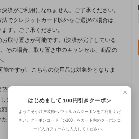
き決済がご利用になれません。ご了承ください。
方法でクレジットカード以外をご選択の場合は、
ります。ご了承ください。
のお取り置きが可能です。(決済が完了している
い。その場合、取り置き中のキャンセル、商品の
い。
が可能ですが、こちらの使用品は対象外となりま
希望の場合はご相談ください。
×
関しましては、送料は別途お見積りとさせていた
はじめまして 100円引きクーポン
金額が設定されていますが、その金額ではなく、
ようこそ小江戸装飾へ ウェルカムクーポンをご利用くだ
いたします。
さい。クーポンコード「c-100」をカート内のクーポンコ
ード入力フォームに入力してください。