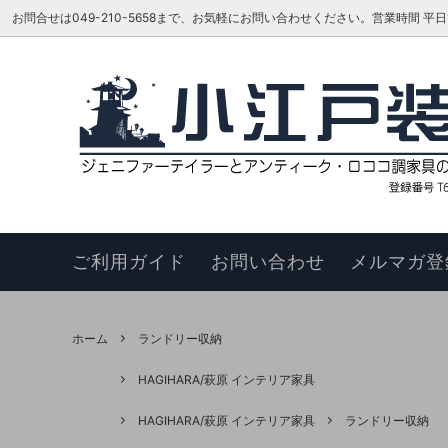
お問合せは049-210-5658まで、お気軽にお問い合わせください。営業時間 平日16:00
ベッド
TOKAI KAGU/東海家具工業
はじめての方へ
リビン
ジェニ
お知ら
カウチソファ
HAGIHARA/萩原 インテリア家具
メーカーさんに聞いてみよう!!
スツー
ヴィヴ
更新履
チェア
このサイトについて
ベンチ
お買い
ご利用ガイド
お問い合わせ
メルマガ登
ナイトテーブル
サイド
サイドボード
キュリ
ホーム
ランドリー収納
デスク
ワゴン
HAGIHARA/萩原 インテリア家具
本棚・シェルフ・ラック
コンソ
HAGIHARA/萩原 インテリア家具
ランドリー収納
フラワースタンド
TEL・