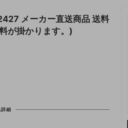
収納
ランドリー収納
2427 メーカー直送商品 送料
・照明
ペット用品
料が掛かります。)
品詳細