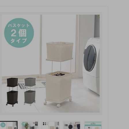
玄関・押入れ収納
和家具