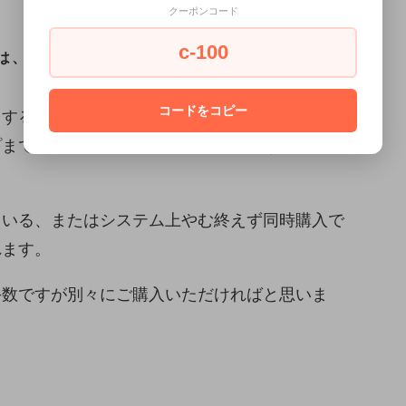
クーポンコード
c-100
は、以下にご注意ください。
コードをコピー
とすると、「利用できるお届け方法がないため、
プまでお問い合わせください。」と言うメッセー
ている、またはシステム上やむ終えず同時購入で
れます。
手数ですが別々にご購入いただければと思いま