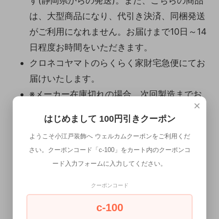
す(静岡県からの発送)。また、こちらの商品
は、大型商品になり、代引き決済、同梱発送
がご利用になれません。お届けまで10日～14
日程度お時間をいただきます。
クロネコヤマトのらくらく家財宅急便にてお
届けいたします。
※メーカー在庫切れの場合、次回製造までお
×
待ちいただくことになります。しかし、この
はじめまして 100円引きクーポン
ところの原材料費高騰により、現在表示され
ようこそ小江戸装飾へ ウェルカムクーポンをご利用くだ
ている価格より、大幅な値上げが予想されま
さい。クーポンコード「c-100」をカート内のクーポンコ
す。その場合はお見積りをお出ししますの
ード入力フォームに入力してください。
で、オーダーまたはキャンセルのご判断をお
クーポンコード
ねがしいます。
※メーカー直送商品につきましては、ご注文
c-100