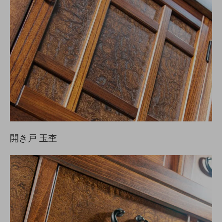
開き戸 玉杢