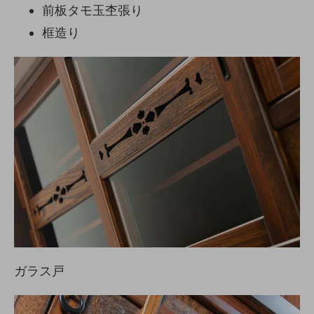
前板タモ玉杢張り
框造り
ガラス戸