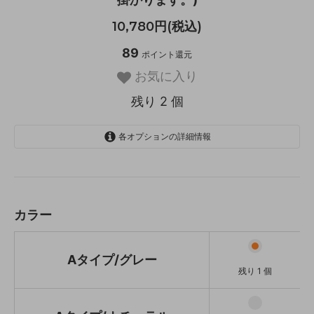
10,780円(税込)
89
ポイント還元
お気に入り
残り 2 個
各オプションの詳細情報
Aタイプ/グレー
残り 1 個
Aタイプ/ナチュラル
残り 1 個
カラー
Aタイプ/ホワイトウォッシユ
SOLD OUT
在庫 0 個 売切れ中
Aタイプ/グレー
残り 1 個