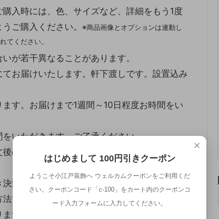
ご購入時には、色、サイズなど、詳細をもう1度
ようご購入ください。
※商品画像とオプションは連動し
れてください。
合いが若干異なることがあります。
にてお届けいたします。軒下渡しです。設置込み
ます。お届けまで1週間～10日程度お時間をい
間をいただきます。ご了承ください。
×
文後のキャンセル・交換はお受けできません。ご
はじめまして 100円引きクーポン
ようこそ小江戸装飾へ ウェルカムクーポンをご利用くだ
き決済がご利用になれません。ご了承ください。
さい。クーポンコード「c-100」をカート内のクーポンコ
方法でクレジットカード以外をご選択の場合は、
ード入力フォームに入力してください。
ります。ご了承ください。