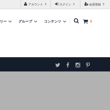
アカウント
ログイン
会員登録
ゴリー
グループ
コンテンツ
0
家具
情報
ソファ
神谷家具
各種ダウンロード
ラムズゲイトチェア
サイトマップ
テーブル
アンティーク商品 概略と取扱い方
ダイニングボード
収納家具
パーテーション・スクリーン
カウンター
ミラー