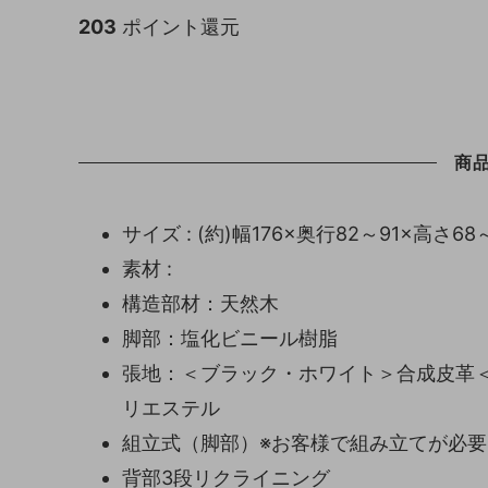
203
ポイント還元
商
サイズ : (約)幅176×奥行82～91×高さ6
素材 :
構造部材：天然木
脚部：塩化ビニール樹脂
張地：＜ブラック・ホワイト＞合成皮革
リエステル
組立式（脚部）※お客様で組み立てが必
背部3段リクライニング