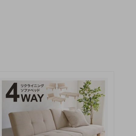
玄関・押入れ収納
和家具