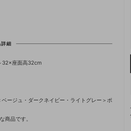
品詳細
8～32×座面高32cm
＜ベージュ・ダークネイビー・ライトグレー＞ポ
要な商品です。