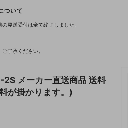
について
収納
ランドリー収納
・照明
ペット用品
前の発送受付は全て終了しました。
。
。ご了承ください。
0-2S メーカー直送商品 送料
料が掛かります。)