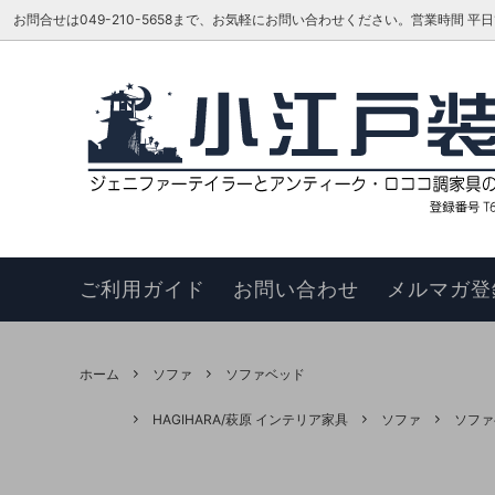
お問合せは049-210-5658まで、お気軽にお問い合わせください。営業時間 平日16:00
ベッド
TOKAI KAGU/東海家具工業
はじめての方へ
リビン
ジェニ
お知ら
カウチソファ
HAGIHARA/萩原 インテリア家具
メーカーさんに聞いてみよう!!
スツー
ヴィヴ
更新履
チェア
このサイトについて
ベンチ
お買い
ご利用ガイド
お問い合わせ
メルマガ登
ナイトテーブル
サイド
サイドボード
キュリ
ホーム
ソファ
ソファベッド
デスク
ワゴン
HAGIHARA/萩原 インテリア家具
ソファ
ソファ
本棚・シェルフ・ラック
コンソ
フラワースタンド
TEL・