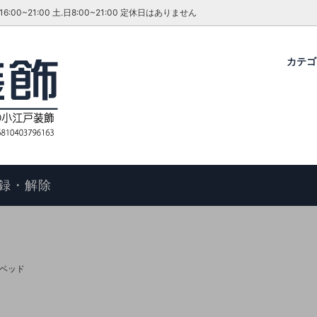
~21:00 土.日8:00~21:00 定休日はありません
カテ
グ・ダイニングセット
ファーテイラー
せ
コタツ
アンティーク＆ROCOCO 輸入
今月のキャンペーン・イベント
ル
ィアン ホームスタイル
歴
アームチェア
よくあるご質問
物の手順
マントルピース
コエドグループ
録・解除
テーブル
テレビボード
オケース
チェスト
ドレッサー
ベッド
ール
キャビネット
FAX スタンド
ポールハンガー