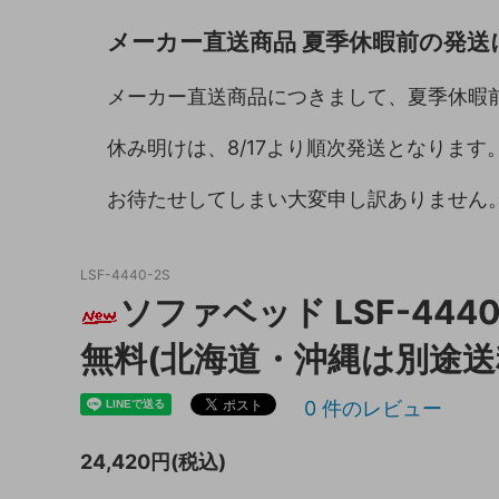
メーカー直送商品 夏季休暇前の発送
キッチン収納
トイレ
ガーデニング雑貨
ライト
メーカー直送商品につきまして、夏季休暇
天板保護マット
休み明けは、8/17より順次発送となります
お待たせしてしまい大変申し訳ありません
LSF-4440-2S
ソファベッド LSF-444
無料(北海道・沖縄は別途送
0
件のレビュー
24,420円(税込)