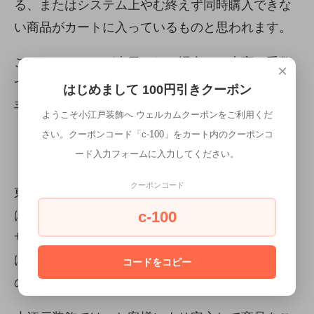
る、またはシステム上やむ終えず同時購入できな
い商品がカートに入っているものと思われます。
このメッセージが表示された場合は、大変お手数
×
ですが別々にご購入いただければと思います。お
はじめまして 100円引きクーポン
手数をお掛けし申し訳ありません。
ようこそ小江戸装飾へ ウェルカムクーポンをご利用くだ
さい。クーポンコード「c-100」をカート内のクーポンコ
ード入力フォームに入力してください。
東海家具ご購入をお考えの皆様へ
クーポンコード
東海家具ご購入をお考えの皆様におかれまして
は、このところの詐欺サイトの増加により、どの
c-100
サイトが安全で、どのサイトが詐欺なのかを見分
けることが非常に困難になり、不安になっている
コードをコピー
のではないかと思われます。