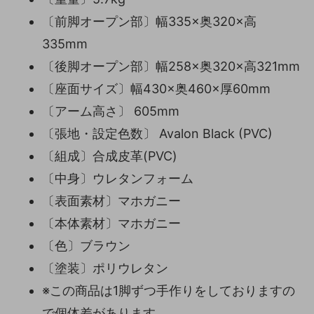
〔前脚オープン部〕幅335×奥320×高
335mm
〔後脚オープン部〕幅258×奥320×高321mm
〔座面サイズ〕幅430×奥460×厚60mm
〔アーム高さ〕 605mm
〔張地・設定色数〕 Avalon Black (PVC)
〔組成〕合成皮革(PVC)
〔中身〕ウレタンフォーム
〔表面素材〕マホガニー
〔本体素材〕マホガニー
〔色〕ブラウン
〔塗装〕ポリウレタン
※この商品は1脚ずつ手作りをしておりますの
で個体差があります。