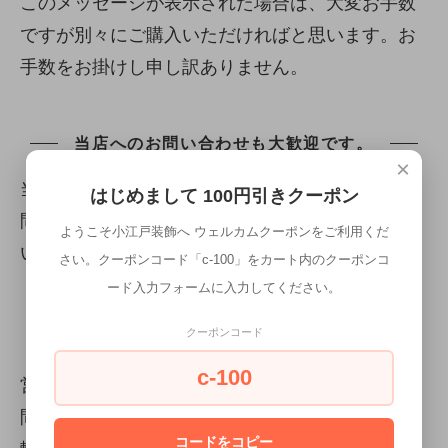
このメッセージが表示された場合は、大変お手数
ですが別々にご購入いただければと思います。お
手数をお掛けし申し訳ありません。
当店へのお問い合わせも大歓迎です。
×
当店へのお問い合わせも大歓迎です。お電話、お
はじめまして 100円引きクーポン
問い合わせフォームどちらからでもお気軽にお問
ようこそ小江戸装飾へ ウェルカムクーポンをご利用くだ
い合わせください。
さい。クーポンコード「c-100」をカート内のクーポンコ
ード入力フォームに入力してください。
お電話のお問い合わせは
049-210-5658
まで
お問い合わせフォームはこちらから>>
クーポンコード
c-100
営業時間は8:00~21:00ですが、少しくらい早い時
間でも、逆に遅い時間でも対応いたします。お気
コードをコピー