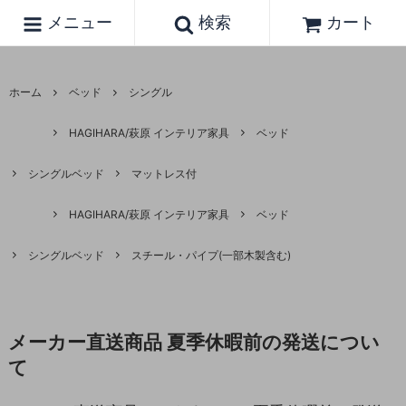
メニュー
検索
カート
ホーム
ベッド
シングル
HAGIHARA/萩原 インテリア家具
ベッド
シングルベッド
マットレス付
HAGIHARA/萩原 インテリア家具
ベッド
シングルベッド
スチール・パイプ(一部木製含む)
メーカー直送商品 夏季休暇前の発送につい
て