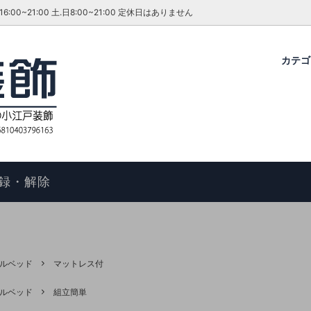
~21:00 土.日8:00~21:00 定休日はありません
カテ
グ・ダイニングセット
ファーテイラー
せ
コタツ
アンティーク＆ROCOCO 輸入
今月のキャンペーン・イベント
ル
ィアン ホームスタイル
歴
アームチェア
よくあるご質問
物の手順
マントルピース
コエドグループ
録・解除
テーブル
テレビボード
オケース
チェスト
ドレッサー
ルベッド
マットレス付
ール
キャビネット
ルベッド
組立簡単
FAX スタンド
ポールハンガー