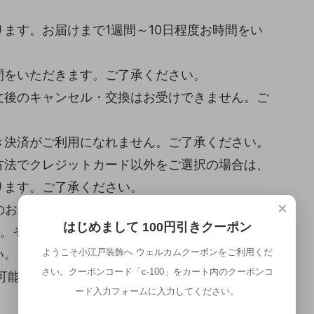
ます。お届けまで1週間～10日程度お時間をい
間をいただきます。ご了承ください。
文後のキャンセル・交換はお受けできません。ご
き決済がご利用になれません。ご了承ください。
方法でクレジットカード以外をご選択の場合は、
ります。ご了承ください。
×
のお取り置きが可能です。(決済が完了している
はじめまして 100円引きクーポン
い。その場合、取り置き中のキャンセル、商品の
い。
ようこそ小江戸装飾へ ウェルカムクーポンをご利用くだ
さい。クーポンコード「c-100」をカート内のクーポンコ
が可能ですが、こちらの使用品は対象外となりま
ード入力フォームに入力してください。