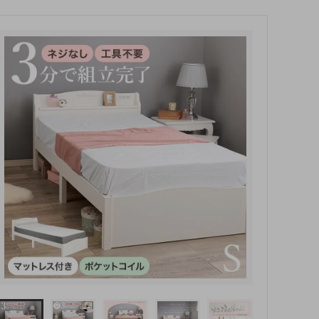
玄関・押入れ収納
和家具