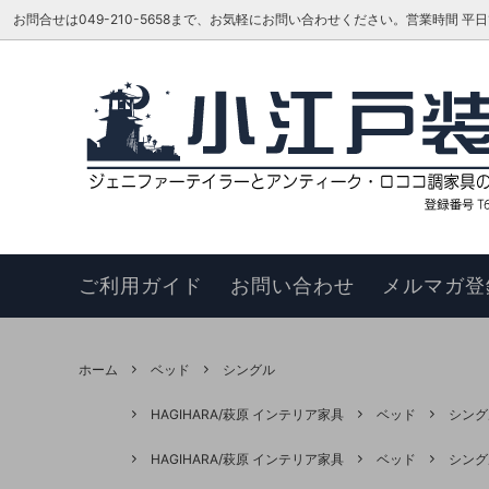
お問合せは049-210-5658まで、お気軽にお問い合わせください。営業時間 平日16:00
ベッド
TOKAI KAGU/東海家具工業
はじめての方へ
リビン
ジェニ
お知ら
カウチソファ
HAGIHARA/萩原 インテリア家具
メーカーさんに聞いてみよう!!
スツー
ヴィヴ
更新履
チェア
このサイトについて
ベンチ
お買い
ご利用ガイド
お問い合わせ
メルマガ登
ナイトテーブル
サイド
サイドボード
キュリ
ホーム
ベッド
シングル
デスク
ワゴン
HAGIHARA/萩原 インテリア家具
ベッド
シング
本棚・シェルフ・ラック
コンソ
HAGIHARA/萩原 インテリア家具
ベッド
シング
フラワースタンド
TEL・