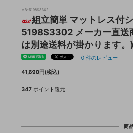
MB-5198S3302
キッチン収納
トイレ
組立簡単 マットレス付シ
ガーデニング雑貨
ライト
5198S3302 メーカー直
天板保護マット
は別途送料が掛かります。
0
件のレビュー
41,690円(税込)
347
ポイント還元
商