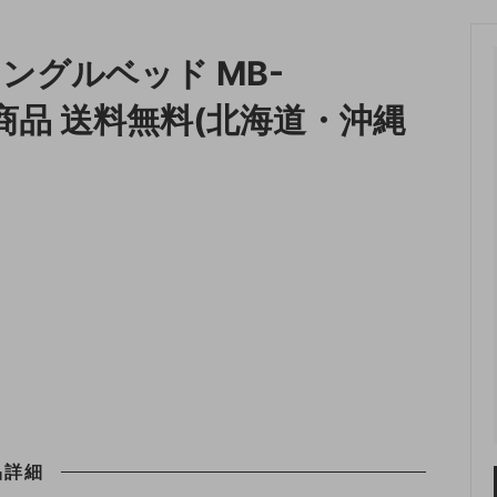
収納
ランドリー収納
ングルベッド MB-
・照明
ペット用品
送商品 送料無料(北海道・沖縄
)
品詳細