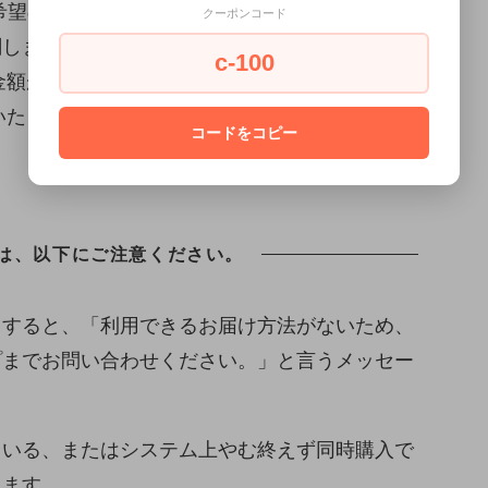
希望の場合はご相談ください。
クーポンコード
関しましては、送料は別途お見積りとさせていた
c-100
金額が設定されていますが、その金額ではなく、
いたします。
コードをコピー
は、以下にご注意ください。
とすると、「利用できるお届け方法がないため、
プまでお問い合わせください。」と言うメッセー
ている、またはシステム上やむ終えず同時購入で
れます。