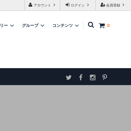
アカウント
ログイン
会員登録
ゴリー
グループ
コンテンツ
0
家具
情報
ソファ
神谷家具
各種ダウンロード
ラムズゲイトチェア
サイトマップ
テーブル
アンティーク商品 概略と取扱い方
ダイニングボード
収納家具
パーテーション・スクリーン
カウンター
ミラー