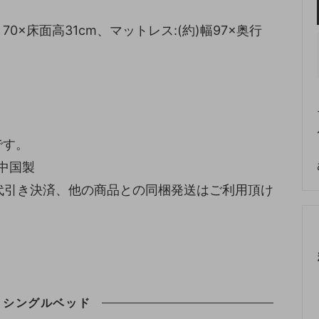
高さ70×床面高31cm、マットレス:(約)幅97×奥行
です。
:中国製
代引き決済、他の商品との同梱発送はご利用頂け
きシングルベッド