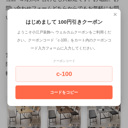
問い合わせフォームどちらからでもお気軽にお問
×
い合わせください。
はじめまして 100円引きクーポン
お電話のお問い合わせは
049-210-5658
まで
ようこそ小江戸装飾へ ウェルカムクーポンをご利用くだ
お問い合わせフォームはこちらから>>
さい。クーポンコード「c-100」をカート内のクーポンコ
ード入力フォームに入力してください。
営業時間は8:00~21:00ですが、少しくらい早い時
クーポンコード
間でも、逆に遅い時間でも対応いたします。お気
軽にお問い合わせください。
c-100
コードをコピー