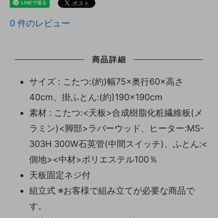
0
件のレビュー
商品詳細
サイズ : こたつ:(約)幅75×奥行60×高さ
40cm、掛ふとん:(約)190×190cm
素材 : こたつ:<天板>合成樹脂化粧繊維板(メ
ラミン)<脚部>ラバーウッド、ヒーター:MS-
303H 300W石英管(中間スイッチ)、ふとん:<
側地><中材>ポリエステル100％
天板固定ネジ付
組立式 ※お客様で組み立てが必要な商品で
す。