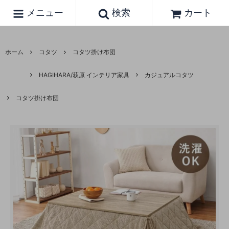
メニュー
検索
カート
ホーム
コタツ
コタツ掛け布団
HAGIHARA/萩原 インテリア家具
カジュアルコタツ
コタツ掛け布団