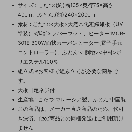
サイズ : こたつ:(約)幅105×奥行75×高さ
40cm、ふとん:(約)240×200cm
素材 : こたつ:<天板>天然木化粧繊維板（UV
塗装）<脚部>ラバーウッド、ヒーター:MCR-
301E 300W面状カーボンヒーター(電子手元
コントローラー)、ふとん:< 側地><中材>ポ
リエステル100％
組立式 ※お客様で組み立てが必要な商品で
す。
天板固定ネジ付
生産地 : こたつ:マレーシア製、ふとん:中国製
この商品は、メーカー直送商品のため、代引
き決済、他の商品との同梱発送はご利用頂け
ません。