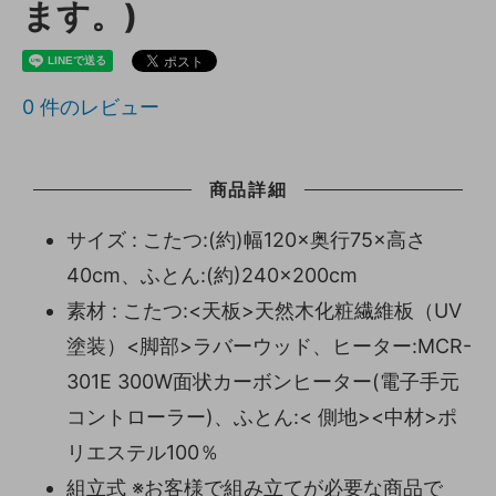
ます。)
0
件のレビュー
商品詳細
サイズ : こたつ:(約)幅120×奥行75×高さ
40cm、ふとん:(約)240×200cm
素材 : こたつ:<天板>天然木化粧繊維板（UV
塗装）<脚部>ラバーウッド、ヒーター:MCR-
301E 300W面状カーボンヒーター(電子手元
コントローラー)、ふとん:< 側地><中材>ポ
リエステル100％
組立式 ※お客様で組み立てが必要な商品で