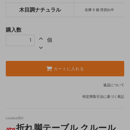
木目調ナチュラル
在庫 0 個 売切れ中
購入数
個
カートに入れる
返品について
特定商取引法に基づく表記
couleur80r
折れ脚テーブル クルール