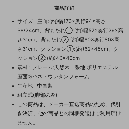
商品詳細
サイズ : 座面:(約)幅170×奥行94×高さ
38/24cm、背もたれ①:(約)幅57×奥行26×高
さ31cm、背もたれ②:(約)幅80×奥行80×高
さ31cm、クッション①:(約)62×45cm、ク
ッション②:(約)40×40cm
素材 : フレーム:天然木、張地:ポリエステル、
座面:Sバネ・ウレタンフォーム
生産地 : 中国製
組立式(脚部のみ)
この商品は、メーカー直送商品のため、代引
き決済、他の商品との同梱発送はご利用頂け
ません。