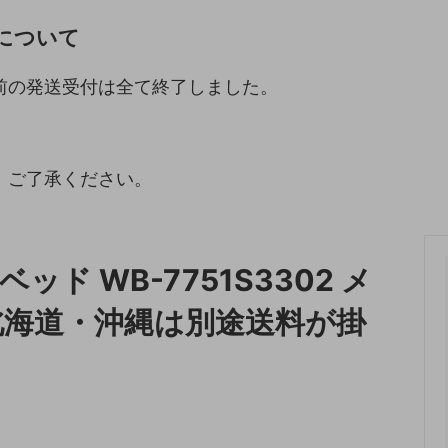
について
収納
ランドリー収納
・照明
ペット用品
前の発送受付は全て終了しました。
。
。ご了承ください。
ド WB-7751S3302 メ
北海道・沖縄は別途送料が掛