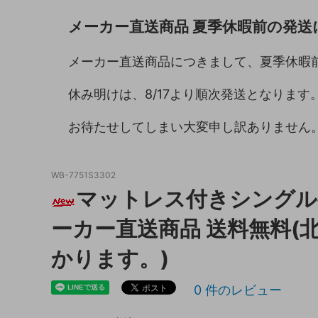
メーカー直送商品 夏季休暇前の発送
キッチン収納
トイレ
ガーデニング雑貨
ライト
メーカー直送商品につきまして、夏季休暇
天板保護マット
休み明けは、8/17より順次発送となります
お待たせしてしまい大変申し訳ありません
WB-7751S3302
マットレス付きシングルベッ
ーカー直送商品 送料無料(
かります。)
0
件のレビュー