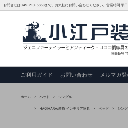
お問合せは049-210-5658まで、お気軽にお問い合わせください。営業時間 平日16:00
ベッド
TOKAI KAGU/東海家具工業
はじめての方へ
リビン
ジェニ
お知ら
カウチソファ
HAGIHARA/萩原 インテリア家具
メーカーさんに聞いてみよう!!
スツー
ヴィヴ
更新履
チェア
このサイトについて
ベンチ
お買い
ご利用ガイド
お問い合わせ
メルマガ登
ナイトテーブル
サイド
サイドボード
キュリ
ホーム
ベッド
シングル
デスク
ワゴン
HAGIHARA/萩原 インテリア家具
ベッド
シング
本棚・シェルフ・ラック
コンソ
フラワースタンド
TEL・