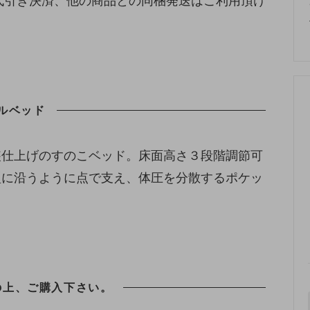
代引き決済、他の商品との同梱発送はご利用頂け
ルベッド
装仕上げのすのこベッド。床面高さ３段階調節可
型に沿うように点で支え、体圧を分散するポケッ
の上、ご購入下さい。