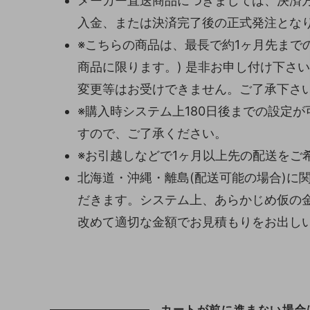
メーカー直送商品につきましては、決済
入金、または決済完了後の正式発注とな
※こちらの商品は、最長で約1ヶ月先まで
商品に限ります。) 是非お申し付け下さ
変更等はお受けできません。ご了承下さ
※購入時システム上180日後までの設定
すので、ご了承ください。
※お引越しなどで1ヶ月以上先の配送をご
北海道・沖縄・離島(配送可能の場合)に
だきます。システム上、あらかじめ仮の
改めて適切な金額でお見積もりをお出し
カートが前に進まない場合