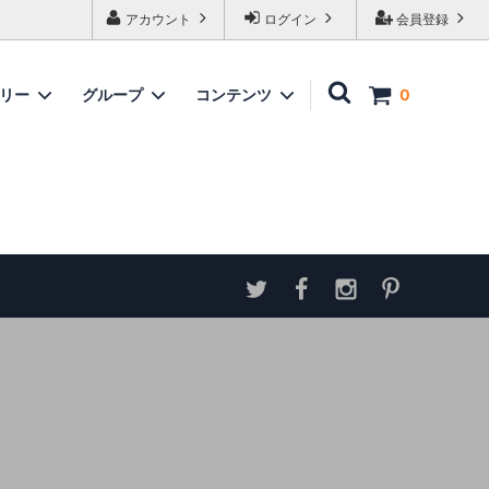
アカウント
ログイン
会員登録
ゴリー
グループ
コンテンツ
0
家具
情報
ソファ
神谷家具
各種ダウンロード
ラムズゲイトチェア
サイトマップ
テーブル
アンティーク商品 概略と取扱い方
ダイニングボード
収納家具
パーテーション・スクリーン
カウンター
ミラー