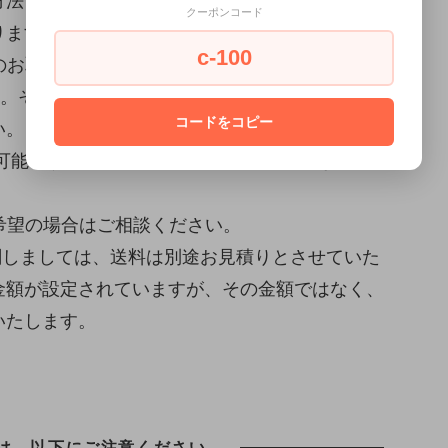
方法でクレジットカード以外をご選択の場合は、
クーポンコード
ります。ご了承ください。
c-100
のお取り置きが可能です。(決済が完了している
い。その場合、取り置き中のキャンセル、商品の
コードをコピー
い。
が可能ですが、こちらの使用品は対象外となりま
希望の場合はご相談ください。
関しましては、送料は別途お見積りとさせていた
金額が設定されていますが、その金額ではなく、
いたします。
は、以下にご注意ください。