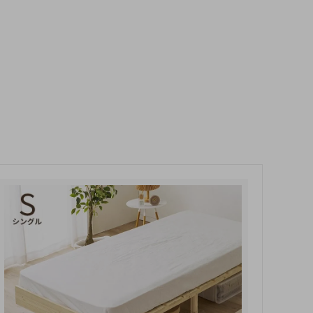
玄関・押入れ収納
和家具