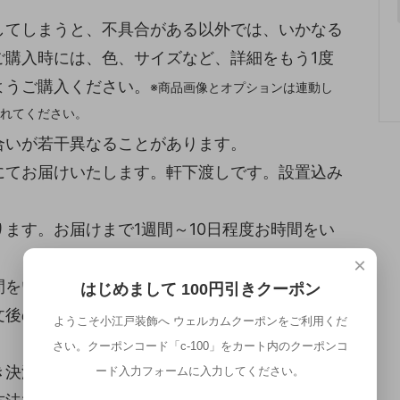
してしまうと、不具合がある以外では、いかなる
ご購入時には、色、サイズなど、詳細をもう1度
ようご購入ください。
※商品画像とオプションは連動し
れてください。
合いが若干異なることがあります。
にてお届けいたします。軒下渡しです。設置込み
ます。お届けまで1週間～10日程度お時間をい
×
間をいただきます。ご了承ください。
はじめまして 100円引きクーポン
文後のキャンセル・交換はお受けできません。ご
ようこそ小江戸装飾へ ウェルカムクーポンをご利用くだ
さい。クーポンコード「c-100」をカート内のクーポンコ
き決済がご利用になれません。ご了承ください。
ード入力フォームに入力してください。