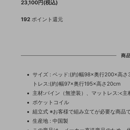
23,100円(税込)
192
ポイント還元
商
サイズ : ベッド:(約)幅98×奥行200×高さ37.5
トレス:(約)幅97×奥行195×高さ20cm
主材:パイン（無塗装）、マットレス:<主
ポケットコイル
組立式 ※お客様で組み立てが必要な商品
生産地 : 中国製