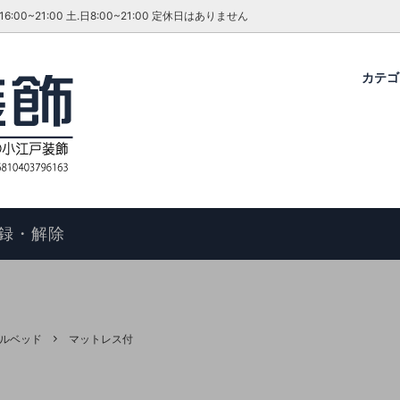
~21:00 土.日8:00~21:00 定休日はありません
カテ
グ・ダイニングセット
ファーテイラー
せ
コタツ
アンティーク＆ROCOCO 輸入
今月のキャンペーン・イベント
ル
ィアン ホームスタイル
歴
アームチェア
よくあるご質問
物の手順
マントルピース
コエドグループ
録・解除
テーブル
テレビボード
オケース
チェスト
ドレッサー
ルベッド
マットレス付
ール
キャビネット
FAX スタンド
ポールハンガー