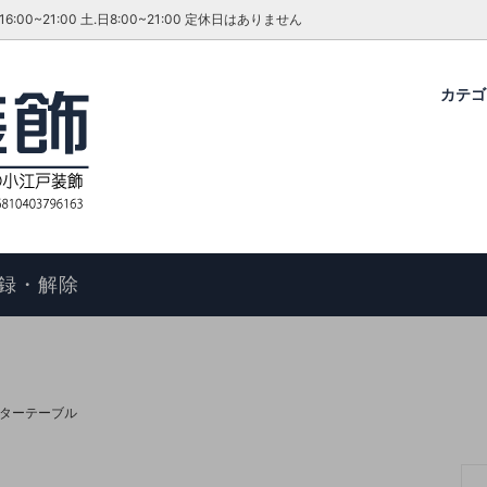
~21:00 土.日8:00~21:00 定休日はありません
カテ
グ・ダイニングセット
ファーテイラー
せ
コタツ
アンティーク＆ROCOCO 輸入
今月のキャンペーン・イベント
ル
ィアン ホームスタイル
歴
アームチェア
よくあるご質問
物の手順
マントルピース
コエドグループ
録・解除
テーブル
テレビボード
オケース
チェスト
ドレッサー
ターテーブル
ール
キャビネット
FAX スタンド
ポールハンガー