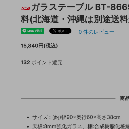
ガラステーブル BT-86
キッチン収納
トイレ
料(北海道・沖縄は別途送料
ガーデニング雑貨
ライト
0
件のレビュー
天板保護マット
15,840円(税込)
132
ポイント還元
商
サイズ : (約)幅90×奥行60×高さ38cm
天板:8mm強化ガラス、棚:合成樹脂化粧