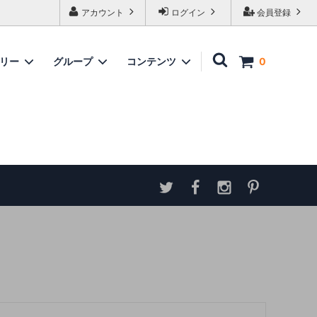
アカウント
ログイン
会員登録
ゴリー
グループ
コンテンツ
0
家具
情報
ソファ
神谷家具
各種ダウンロード
ラムズゲイトチェア
サイトマップ
テーブル
アンティーク商品 概略と取扱い方
ダイニングボード
収納家具
パーテーション・スクリーン
カウンター
ミラー