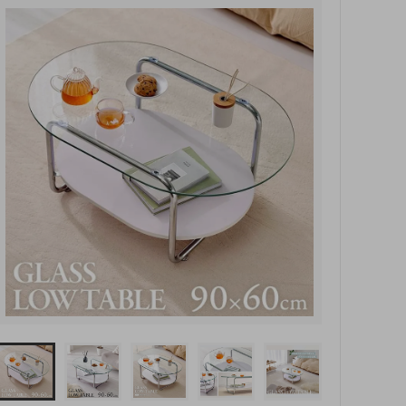
玄関・押入れ収納
和家具