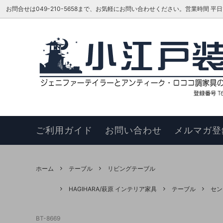
お問合せは049-210-5658まで、お気軽にお問い合わせください。営業時間 平日16:00
ベッド
TOKAI KAGU/東海家具工業
はじめての方へ
リビン
ジェニ
お知ら
カウチソファ
HAGIHARA/萩原 インテリア家具
メーカーさんに聞いてみよう!!
スツー
ヴィヴ
更新履
チェア
このサイトについて
ベンチ
お買い
ご利用ガイド
お問い合わせ
メルマガ登
ナイトテーブル
サイド
サイドボード
キュリ
ホーム
テーブル
リビングテーブル
デスク
ワゴン
HAGIHARA/萩原 インテリア家具
テーブル
セン
本棚・シェルフ・ラック
コンソ
BT-8669
フラワースタンド
TEL・