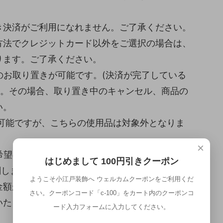
き決済がご利用になれません。ご了承ください。
方法でクレジットカード以外をご選択の場合は、
ります。ご了承ください。
のお取り置きが可能です。(決済が完了している
い。その場合、取り置き中のキャンセル、商品の
い。
が可能ですが、こちらの使用品は対象外となりま
×
希望の場合はご相談ください。
はじめまして 100円引きクーポン
関しましては、送料は別途お見積りとさせていた
ようこそ小江戸装飾へ ウェルカムクーポンをご利用くだ
金額が設定されていますが、その金額ではなく、
さい。クーポンコード「c-100」をカート内のクーポンコ
いたします。
ード入力フォームに入力してください。