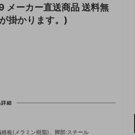
69 メーカー直送商品 送料無
収納
ランドリー収納
が掛かります。)
・照明
ペット用品
品詳細
繊維板(メラミン樹脂)、脚部:スチール