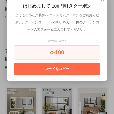
当店へのお問い合わせも大歓迎です。お電話、お
はじめまして 100円引きクーポン
問い合わせフォームどちらからでもお気軽にお問
ようこそ小江戸装飾へ ウェルカムクーポンをご利用くだ
い合わせください。
さい。クーポンコード「c-100」をカート内のクーポンコ
お電話のお問い合わせは
049-210-5658
まで
ード入力フォームに入力してください。
お問い合わせフォームはこちらから>>
クーポンコード
営業時間は8:00~21:00ですが、少しくらい早い時
c-100
間でも、逆に遅い時間でも対応いたします。お気
軽にお問い合わせください。
コードをコピー