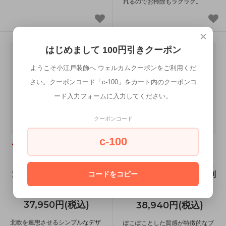
れるのでお掃除もラクラク。
×
はじめまして 100円引きクーポン
ようこそ小江戸装飾へ ウェルカムクーポンをご利用くだ
さい。クーポンコード「c-100」をカート内のクーポンコ
ード入力フォームに入力してください。
クーポンコード
c-100
ダイニング５点セッ
テーブル＆チェア3
ト SH-8618-5SR メーカ
点セット LT-4931-47-
ー直送商品 送料無料(北
3S メーカー直送商品 送
海道・沖縄は別途送料が
料無料(北海道・沖縄は別
コードをコピー
掛かります。)
途送料が掛かります。)
37,950円(税込)
38,940円(税込)
北欧を連想させるシンプルなデザ
ぽこぽことした質感が特徴的なブ