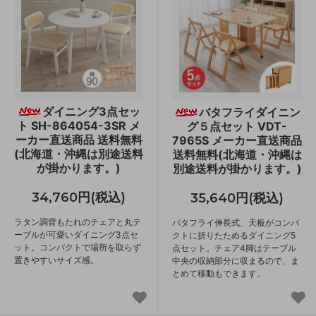
ダイニング3点セッ
バタフライダイニン
ト SH-864054-3SR メ
グ５点セット VDT-
ーカー直送商品 送料無料
7965S メーカー直送商品
(北海道・沖縄は別途送料
送料無料(北海道・沖縄は
が掛かります。)
別途送料が掛かります。)
34,760円(税込)
35,640円(税込)
ラタン調背もたれのチェアと丸テ
バタフライ伸長式、天板がコンパ
ーブルが可愛いダイニング3点セ
クトに折りたためるダイニング5
ット。コンパクトで場所を取らず
点セット。チェア4脚はテーブル
置きやすいサイズ感。
中央の収納部分に収まるので、ま
とめて移動もできます。