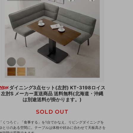
ダイニング3点セット(左肘) KT-3198ロイス
左肘S メーカー直送商品 送料無料(北海道・沖縄
は別途送料が掛かります。)
SOLD OUT
「くつろぐ」「食事する」を1台でかなえ、リビングダイニングを
ゆとりのある空間に。テーブルは体格や好みに合わせて天板高さを
無段階で昇降できます。