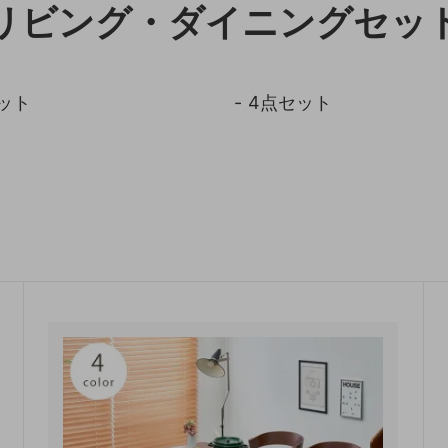
リビング・ダイニングセッ
収納
ランドリー収納
・照明
ペット用品
ット
4点セット