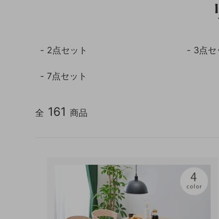
キッチン収納
トイレ
ガーデニング雑貨
ライト
2点セット
3点セ
天板保護マット
7点セット
161
全
商品