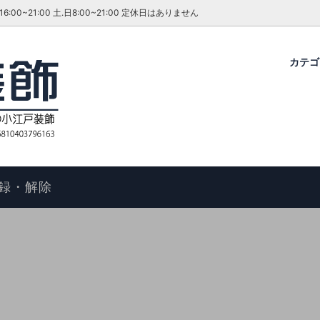
~21:00 土.日8:00~21:00 定休日はありません
カテ
グ・ダイニングセット
ファーテイラー
せ
コタツ
アンティーク＆ROCOCO 輸入
今月のキャンペーン・イベント
ル
ィアン ホームスタイル
歴
アームチェア
よくあるご質問
物の手順
マントルピース
コエドグループ
録・解除
テーブル
テレビボード
オケース
チェスト
ドレッサー
ール
キャビネット
FAX スタンド
ポールハンガー