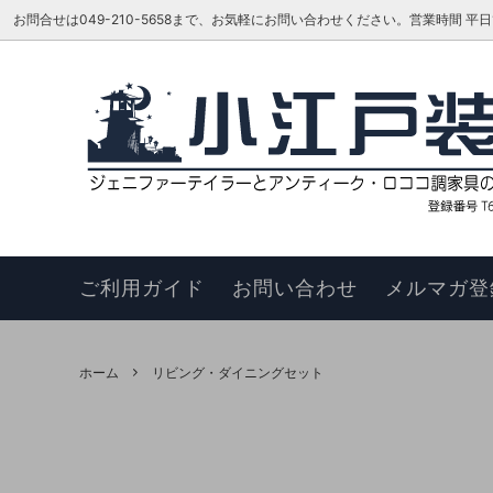
お問合せは049-210-5658まで、お気軽にお問い合わせください。営業時間 平日16:00
ベッド
TOKAI KAGU/東海家具工業
はじめての方へ
リビン
ジェニ
お知ら
カウチソファ
HAGIHARA/萩原 インテリア家具
メーカーさんに聞いてみよう!!
スツー
ヴィヴ
更新履
チェア
このサイトについて
ベンチ
お買い
ご利用ガイド
お問い合わせ
メルマガ登
ナイトテーブル
サイド
サイドボード
キュリ
ホーム
リビング・ダイニングセット
デスク
ワゴン
本棚・シェルフ・ラック
コンソ
フラワースタンド
TEL・