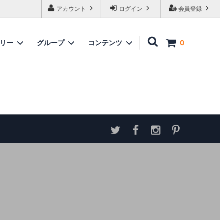
アカウント
ログイン
会員登録
ゴリー
グループ
コンテンツ
0
家具
情報
ソファ
神谷家具
各種ダウンロード
ラムズゲイトチェア
サイトマップ
テーブル
アンティーク商品 概略と取扱い方
ダイニングボード
収納家具
パーテーション・スクリーン
カウンター
ミラー