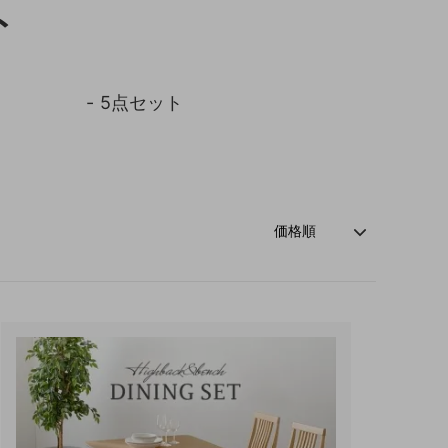
ト
玄関・押入れ収納
和家具
5点セット