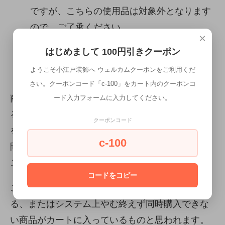
ですが、こちらの使用品は対象外となります
ので、ご了承ください。
×
はじめまして 100円引きクーポン
カートが前に進まない場合は、以下にご注意
ようこそ小江戸装飾へ ウェルカムクーポンをご利用くだ
ください。
さい。クーポンコード「c-100」をカート内のクーポンコ
商品をカートにいれ、購入手続きを進めようとす
ード入力フォームに入力してください。
ると、「利用できるお届け方法がないため、商品
クーポンコード
を購入できません。お手数ですがショップまでお
c-100
問い合わせください。」と言うメッセージが出る
ことがあります。
コードをコピー
この場合は、同梱できない商品を同時購入してい
る、またはシステム上やむ終えず同時購入できな
い商品がカートに入っているものと思われます。