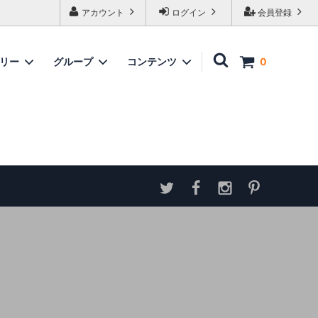
アカウント
ログイン
会員登録
ゴリー
グループ
コンテンツ
0
家具
情報
ソファ
神谷家具
各種ダウンロード
ラムズゲイトチェア
サイトマップ
テーブル
アンティーク商品 概略と取扱い方
ダイニングボード
収納家具
パーテーション・スクリーン
カウンター
ミラー