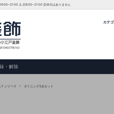
~21:00 土.日8:00~21:00 定休日はありません
カテ
グ・ダイニングセット
ファーテイラー
せ
コタツ
アンティーク＆ROCOCO 輸入
今月のキャンペーン・イベント
ル
ィアン ホームスタイル
歴
アームチェア
よくあるご質問
物の手順
マントルピース
コエドグループ
録・解除
テーブル
テレビボード
オケース
チェスト
LY シリーズ
ダイニング3点セット
ドレッサー
ール
キャビネット
FAX スタンド
ポールハンガー