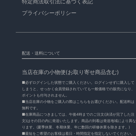
特定商法取引法に基づく表記
プライバシーポリシー
配送・送料について
当店在庫の小物便(お取り寄せ商品含む)
■必ずログインした状態でご購入ください。ログインせずに購入して
しまうと、せっかく会員登録されていても一般価格での販売になり、
ポイントも付与されません。
■当店在庫の小物をご購入の際はこちらをお選びください。配送料は
無料です。
■在庫商品につきましては、午後4時までのご注文(決済が完了した注
文)はその日の内に発送いたします。商品の到着は発送地域により異な
ります。(夏季休業、冬期休業、年に数回の研修休業を除きます。)
■最短をご希望のお客様は着日・時間指定を指定しないでください。