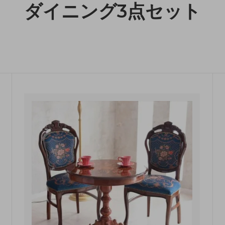
ダイニング3点セット
収納
ランドリー収納
・照明
ペット用品