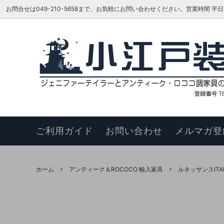
お問合せは049-210-5658まで、お気軽にお問い合わせください。営業時間 平日16:00
ベッド
TOKAI KAGU/東海家具工業
はじめての方へ
リビン
ジェニ
お知ら
カウチソファ
HAGIHARA/萩原 インテリア家具
メーカーさんに聞いてみよう!!
スツー
ヴィヴ
更新履
チェア
このサイトについて
ベンチ
お買い
ご利用ガイド
お問い合わせ
メルマガ登
ナイトテーブル
サイド
サイドボード
キュリ
ホーム
アンティーク＆ROCOCO 輸入家具
ルネッサンスITA
デスク
ワゴン
本棚・シェルフ・ラック
コンソ
フラワースタンド
TEL・