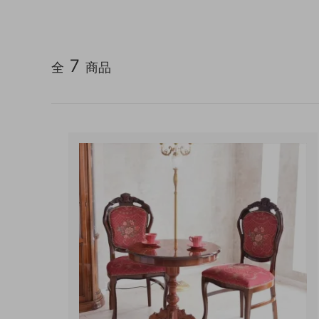
キッチン収納
トイレ
ガーデニング雑貨
ライト
7
全
商品
天板保護マット