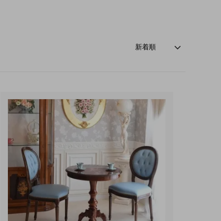
玄関・押入れ収納
和家具