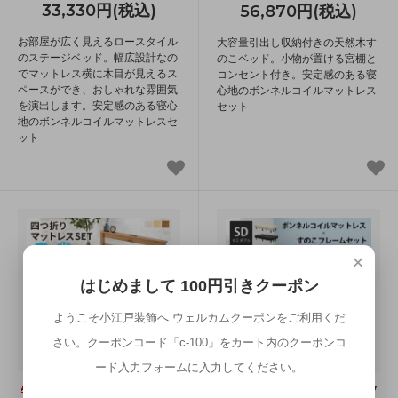
33,330円(税込)
56,870円(税込)
お部屋が広く見えるロースタイル
大容量引出し収納付きの天然木す
のステージベッド。幅広設計なの
のこベッド。小物が置ける宮棚と
でマットレス横に木目が見えるス
コンセント付き。安定感のある寝
ペースができ、おしゃれな雰囲気
心地のボンネルコイルマットレス
を演出します。安定感のある寝心
セット
地のボンネルコイルマットレスセ
ット
×
はじめまして 100円引きクーポン
ようこそ小江戸装飾へ ウェルカムクーポンをご利用くだ
さい。クーポンコード「c-100」をカート内のクーポンコ
ード入力フォームに入力してください。
四つ折りマットレス
ボンネルコイルマッ