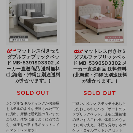
マットレス付きセミ
マットレス付きセミ
ダブルファブリックベッ
ダブルファブリックベッ
ド MB-5391SD3302 メ
ド MB-5390SD3302 メ
ーカー直送商品 送料無料
ーカー直送商品 送料無料
(北海道・沖縄は別途送料
(北海道・沖縄は別途送料
が掛かります。)
が掛かります。)
SOLD OUT
SOLD OUT
シンプルなキルティングがお部屋
可愛いボタンとステッチをあしら
をホテルのような洗練された空間
ったおしゃれなヘッドボードのフ
に演出。床板は通気性の良いすの
ァブリックベッド。床板は通気性
こ仕様。体型に沿うように点で支
の良いすのこ仕様。体型に沿うよ
え、体圧を分散するポケットコイ
うに点で支え、体圧を分散するポ
ルマットレスセット
ケットコイルマットレスセット