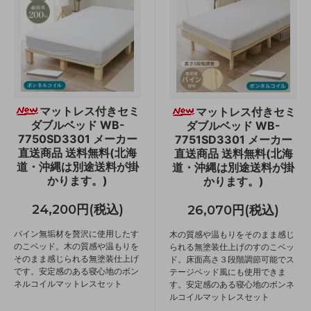
マットレス付きセミ
マットレス付きセミ
ダブルベッド WB-
ダブルベッド WB-
7750SD3301 メーカー
7751SD3301 メーカー
直送商品 送料無料(北海
直送商品 送料無料(北海
道・沖縄は別途送料が掛
道・沖縄は別途送料が掛
かります。)
かります。)
24,200円(税込)
26,070円(税込)
パイン無垢材を贅沢に使用したす
木の質感や温もりをそのまま感じ
のこベッド。木の質感や温もりを
られる無塗装仕上げのすのこベッ
そのまま感じられる無塗装仕上げ
ド。床面高さ３段階調節可能でス
です。安定感のある寝心地のボン
テージベッド風にも使用できま
ネルコイルマットレスセット
す。安定感のある寝心地のボンネ
ルコイルマットレスセット