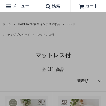
メニュー
検索
カート
ホーム
HAGIHARA/萩原 インテリア家具
ベッド
セミダブルベッド
マットレス付
マットレス付
31
全
商品