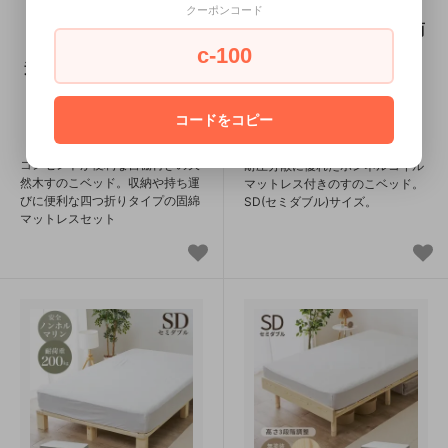
付シングルベッド MB-
トレスベッド KMB-
クーポンコード
5108S1180 メーカー直
3105SD メーカー直送商
送商品 送料無料(北海
品 送料無料(北海道・沖
c-100
道・沖縄は別途送料が掛
縄は別途送料が掛かりま
かります。)
す。)
コードをコピー
26,290円(税込)
20,460円(税込)
コンセントが便利な宮棚付きの天
耐圧分散に優れたボンネルコイル
然木すのこベッド。収納や持ち運
マットレス付きのすのこベッド。
びに便利な四つ折りタイプの固綿
SD(セミダブル)サイズ。
マットレスセット