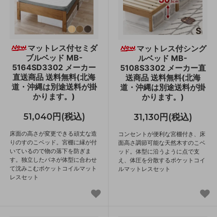
マットレス付セミダ
マットレス付シング
ブルベッド MB-
ルベッド MB-
5164SD3302 メーカー
5108S3302 メーカー直
直送商品 送料無料(北海
送商品 送料無料(北海
道・沖縄は別途送料が掛
道・沖縄は別途送料が掛
かります。)
かります。)
51,040円(税込)
31,130円(税込)
床面の高さが変更できる頑丈な造
コンセントが便利な宮棚付き、床
りのすのこベッド。宮棚に縁が付
面高さ調節可能な天然木すのこベ
いているので物の落下を防ぎま
ッド。体型に沿うように点で支
す。独立したバネが体型に合わせ
え、体圧を分散するポケットコイ
て沈みこむポケットコイルマット
ルマットレスセット
レスセット