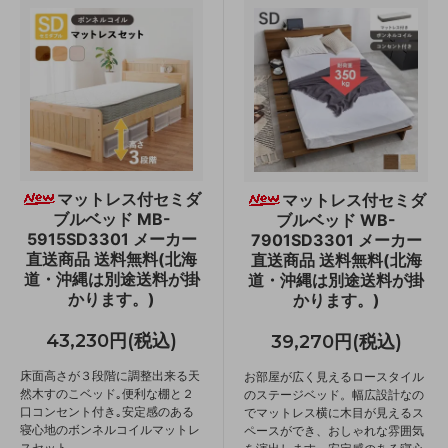
マットレス付セミダ
マットレス付セミダ
ブルベッド MB-
ブルベッド WB-
5915SD3301 メーカー
7901SD3301 メーカー
直送商品 送料無料(北海
直送商品 送料無料(北海
道・沖縄は別途送料が掛
道・沖縄は別途送料が掛
かります。)
かります。)
43,230円(税込)
39,270円(税込)
床面高さが３段階に調整出来る天
お部屋が広く見えるロースタイル
然木すのこベッド｡便利な棚と２
のステージベッド。幅広設計なの
口コンセント付き｡安定感のある
でマットレス横に木目が見えるス
寝心地のボンネルコイルマットレ
ペースができ、おしゃれな雰囲気
スセット